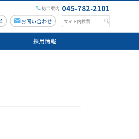
045-782-2101
総合案内
お問い合わせ
採用情報
援病院の講演会・研修会
チーム医療活動
がん診療について
みなみ健康セミナー
専用ページ（ログイン）
医師検索
市民公開講座
緩和ケアチーム
のミカタ『コラム』
外来医師担当表
広報誌『ともに』
栄養サポートチーム
人間ドック
みなみコミュニティ
感染制御チーム
病院からのお願い
交通・アクセス
褥瘡対策チーム
フロアマップ
口腔ケア・摂食嚥下サポートチ
ご意見箱（みなさまの声）
ーム