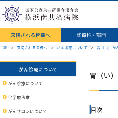
来院される皆様へ
診療科・部門
TOP
来院される皆様へ
がん診療について
胃（い）が
診療科
病院長挨拶
受診案内
地域医療連携
理念・基本方針
医師検索
消化器内科
はじめて受診され
透析
病院紹介
がん診療について
病院指針
緩和ケア病棟
胃（い）
呼吸器内科
再診の方
循環
臨床研修のご
来院される皆様へ
がん診療について
血液内科
セカンドオピニオ
心臓
初期研修医
受付時間・案内
医療関係者の方へ
脳神経内科
お薬のご案内
外科
化学療法室
各種データ
外科
腎臓高血圧内科
相談窓口
病院見学・
目次
がんサロンについて
乳腺
内分泌代謝内科
診療科・部門
後期臨床研