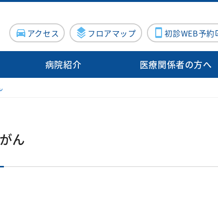
アクセス
フロアマップ
初診WEB予約
病院紹介
医療関係者の方へ
ん
病院概要
入院・面会
病院指標
診療サポート部門
病院施設・設備
地域医療支
病院医療機能評価機構認定病院
連携登録医
る方
センター
入院のご案内
泌尿器科
臨床検査科
施設紹介
施設紹介
について（医療関係者向け）
院内ボランティア活動について
Doctor
がん
器内科
入院費用について
産婦人科
薬剤科
医療設備紹介
医療設備紹介
案内
ン外来
血管外科
個室のご案内
出産のご案内（産
病理診断科
向けの病院見学
科）
・消化器
面会・お見舞いについて
化学療法室
眼科
お見舞いメール
ME科
お問い合わせフォーム
外科
耳鼻咽喉科
栄養科
修プログラムのご案内