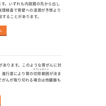
ります。いずれも内視鏡の先から出し
病理検査で胃壁への浸潤が予想より
加することがあります。
へ
があります。このような胃がんに対
せつじょ
はんい
、進行度により胃の
切除
範囲
が決ま
でがんが取り切れる場合は他臓器も