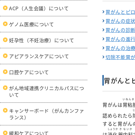
呼吸
ACP（人生会議）について
膠原病リウマチ
初期臨床研
胃がんとピ
内科
整形
外来医師担当表
胃がんの症
ゲノム医療について
精神科
形成
胃がんの診
小児科
脳神
胃がんの進行度
妊孕性（不妊治療）について
胃がんの治
緩和支持療法科
皮膚
アピアランスケアについて
切除不能胃
口腔ケアについて
胃がんと
がん地域連携クリニカルパスにつ
いて
いねんま
胃がんは
胃粘
キャンサーボード（がんカンファ
認められたら
ランス）
すると胃がん
しょうか
き
ないか
緩和ケアについて
は
消化
器
内科