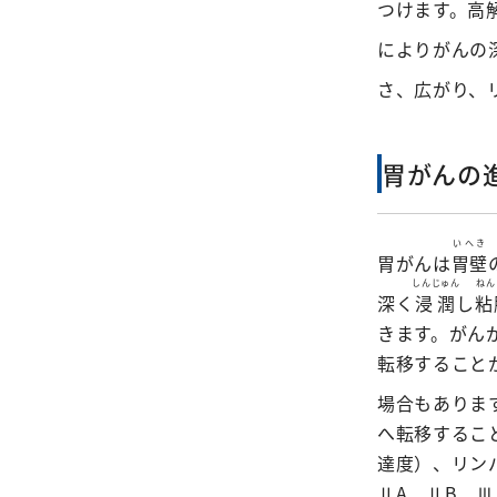
つけます。
高
によりがんの
さ、広がり、
胃がんの進
いへき
胃がんは
胃壁
しんじゅん
ねん
深く
浸潤
し
粘
きます。がん
転移すること
場合もありま
へ転移するこ
達度）、リンパ
ⅡA、ⅡB、Ⅲ