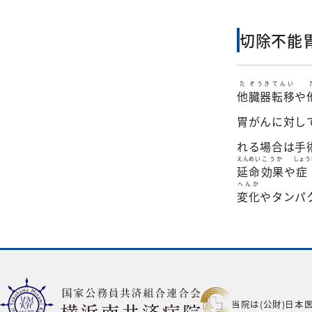
切除不能
た
ぞうき
てんい
他
臓器
転移
や
胃がんに対し
れる場合は手
えんめい
こうか
しょう
延命
効果
や
症
へんか
変化
やタンパ
当院は(公財)日本