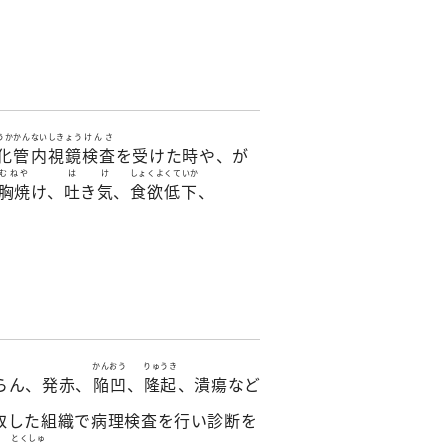
うかかんないしきょう
けんさ
化管内視鏡
検査
を受けた時や、が
むねや
は
け
しょくよくていか
胸焼
け、
吐
き
気
、
食欲低下
、
かん
おう
りゅうき
らん、発赤、
陥
凹
、
隆起
、潰瘍など
取した組織で病理検査を行い診断を
とくしゅ