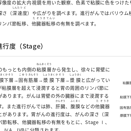
解像度
の
拡大
内視鏡
を用いた観察、色素で粘膜に色をつけた
しん
たつ
ど
深さ（
深
達
度
）や広がりを調べます。進行がんではバリウム
た
ぞうき
てんい
リンパ節転移、
他
臓器
転移
の有無を調べます。
行度（Stage）
ねんまく
そう
のもっとも内側の
粘膜
層
から発生し、徐々に胃壁に
まくかそう
こゆう
きんそう
しょうまく
かそう
しょうまく
膜下層
→
固有
筋層
→
漿膜
下層
→
漿膜
と広がってい
が粘膜層を超えて浸潤すると胃の周囲のリンパ節に
があります。がんは胃壁の外の臓器にまで浸潤する
かんぞう
ふくまく
た
ぞうき
す。また進行がんでは肺、
肝臓
、
腹膜
などの
他
臓器
とがあります。胃がんの進行度は、がんの深さ（深
節転移、他臓器転移の有無をもとに、Stage Ⅰ、
、ⅣA、IVBに分類されます。