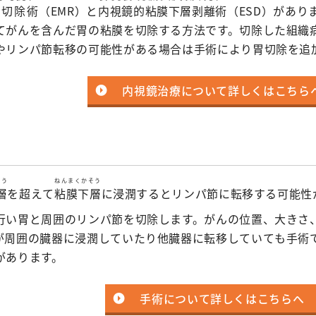
膜切除術
（EMR）と
内視鏡的粘膜下層剥離術
（ESD）があ
てがんを含んだ胃の粘膜を切除する方法です。切除した組織
やリンパ節転移の可能性がある場合は手術により胃切除を追
内視鏡治療について詳しくはこちら
そう
ねんまくかそう
層
を超えて
粘膜下層
に浸潤するとリンパ節に転移する可能性
行い胃と周囲のリンパ節を切除します。がんの位置、大きさ
が周囲の臓器に浸潤していたり他臓器に転移していても手術
があります。
手術について詳しくはこちらへ