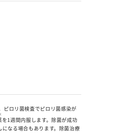
退院支援チーム
認知症ケアチーム
心臓リハビリテーションチーム
排尿ケアチーム
。ピロリ菌検査でピロリ菌感染が
く
薬
を1週間内服します。除菌が成功
んになる場合もあります。除菌治療