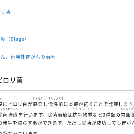
器外科
放射線科
臨床研究セン
修プログラムのご案内
ロリ菌
外科
歯科口腔外科
ター
状
美容外科
リハビリテーショ
看護部
断
ン科
経外科
健康管理セン
（Stage）
麻酔科
ター
療
科
救急科
地域医療連携
がん、再発性胃がんの治療
相談窓口
ピロリ菌
く
かんせん
まんせい
てき
膜
にピロリ菌が
感染
し
慢性
的
に炎症が続くことで発症します
じょきん
ちりょう
こうせいぶっしつ
ないふくや
除菌
治療
を行います。除菌治療は
抗生物質
など3種類の
内服
の発生を減らす事ができます。ただし除菌が成功しても胃が
で行なっています。