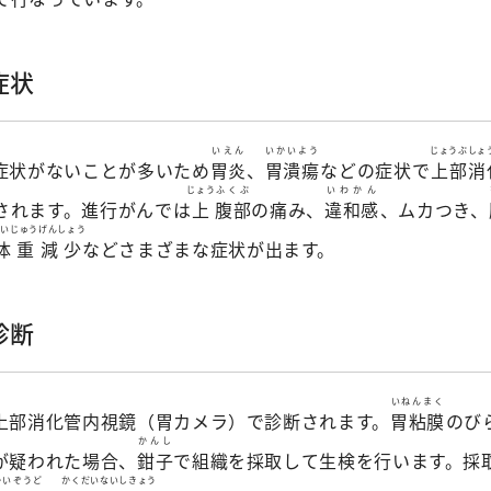
症状
いえん
いかいよう
じょうぶしょ
症状がないことが多いため
胃炎
、
胃潰瘍
などの症状で
上部消
じょう
ふくぶ
いわかん
されます。進行がんでは
上
腹部
の痛み、
違和感
、ムカつき、
たいじゅう
げんしょう
体重
減少
などさまざまな症状が出ます。
診断
いねんまく
上部消化管内視鏡（胃カメラ）で診断されます。
胃粘膜
のび
かんし
が疑われた場合、
鉗子
で組織を採取して生検を行います。採
かいぞうど
かくだい
ないしきょう