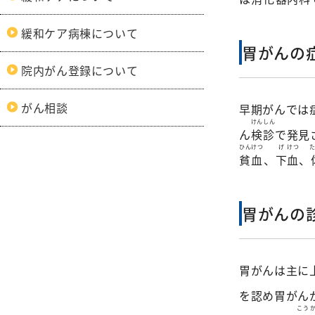
緩和ケア病棟について
胃がんの
院内がん登録について
がん相談
早期がんでは
けんしん
ん
検診
で発見
ひんけつ
げ
けつ
貧血
、
下
血
、
胃がんの
胃がんは主に
を認め胃がん
こう