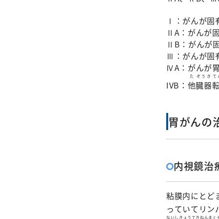
Ⅰ：がんが固
ⅡA：がんが
ⅡB：がんが
Ⅲ：がんが固
ⅣA：がんが
た
ぞうき
て
IVB：
他
臓器
胃がんの
内視鏡治
粘膜内にとど
っていてリン
ないしきょうてきねんまく