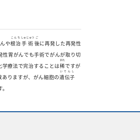
こんち
しゅじゅつ
ご
がんや
根治
手術
後
に再発した再発性
発性胃がんでも手術でがんが取り切
まれ
化学療法で完治することは
稀
ですが
いでんし
数ありますが、がん細胞の
遺伝子
す。