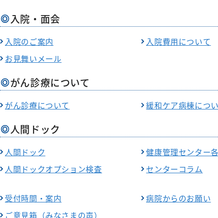
呼吸
膠原病リウマチ
初期臨床研
入院・面会
内科
整形
外来医師担当表
入院のご案内
入院費用について
精神科
形成
お見舞いメール
小児科
脳神
緩和支持療法科
皮膚
がん診療について
がん診療について
緩和ケア病棟につ
人間ドック
人間ドック
健康管理センター
人間ドックオプション検査
センターコラム
受付時間・案内
病院からのお願い
ご意見箱（みなさまの声）