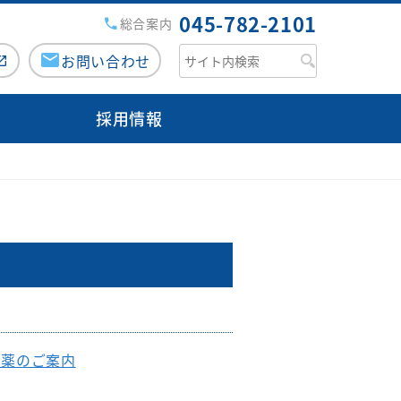
045-782-2101
総合案内
お問い合わせ
採用情報
援病院の講演会・研修会
チーム医療活動
がん診療について
みなみ健康セミナー
専用ページ（ログイン）
医師検索
市民公開講座
緩和ケアチーム
のミカタ『コラム』
外来医師担当表
広報誌『ともに』
栄養サポートチーム
人間ドック
みなみコミュニティ
感染制御チーム
病院からのお願い
交通・アクセス
褥瘡対策チーム
フロアマップ
口腔ケア・摂食嚥下サポートチ
お薬のご案内
ご意見箱（みなさまの声）
ーム