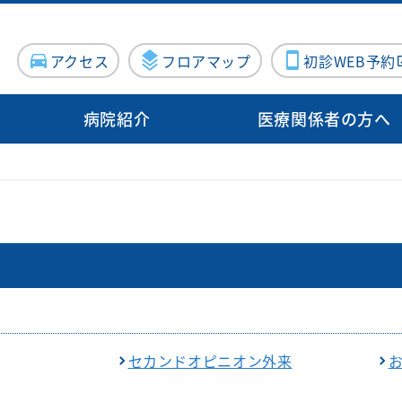
アクセス
フロアマップ
初診WEB予約
病院紹介
医療関係者の方へ
病院概要
入院・面会
病院指標
診療サポート部門
病院施設・設備
地域医療支
病院医療機能評価機構認定病院
連携登録医
る方
センター
入院のご案内
泌尿器科
臨床検査科
施設紹介
施設紹介
について（医療関係者向け）
院内ボランティア活動について
Doctor
器内科
入院費用について
産婦人科
薬剤科
医療設備紹介
医療設備紹介
案内
ン外来
血管外科
個室のご案内
出産のご案内（産
病理診断科
向けの病院見学
科）
・消化器
面会・お見舞いについて
化学療法室
眼科
お見舞いメール
ME科
セカンドオピニオン外来
お問い合わせフォーム
外科
耳鼻咽喉科
栄養科
修プログラムのご案内