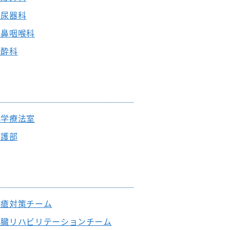
泌尿器科
耳鼻咽喉科
麻酔科
化学療法室
看護部
褥瘡対策チーム
心臓リハビリテーションチーム