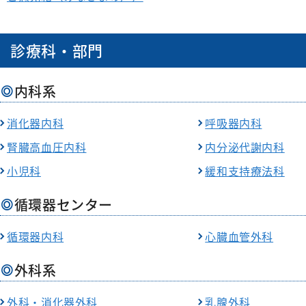
診療科・部門
内科系
消化器内科
呼吸器内科
腎臓高血圧内科
内分泌代謝内科
小児科
緩和支持療法科
循環器センター
循環器内科
心臓血管外科
外科系
外科・消化器外科
乳腺外科