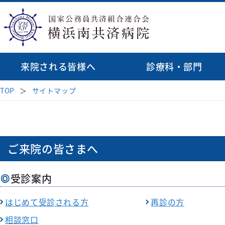
来院される皆様へ
診療科・部門
TOP
サイトマップ
診療科
病院長挨拶
受診案内
地域医療連携
理念・基本方針
医師検索
消化器内科
はじめて受診され
透析
病院紹介
病院指針
緩和ケア病棟
呼吸器内科
再診の方
循環
ご来院の皆さまへ
臨床研修のご
来院される皆様へ
血液内科
セカンドオピニオ
心臓
初期研修医
受付時間・案内
医療関係者の方へ
受診案内
脳神経内科
お薬のご案内
外科
各種データ
外科
腎臓高血圧内科
相談窓口
はじめて受診される方
再診の方
病院見学・
乳腺
相談窓口
内分泌代謝内科
診療科・部門
後期臨床研