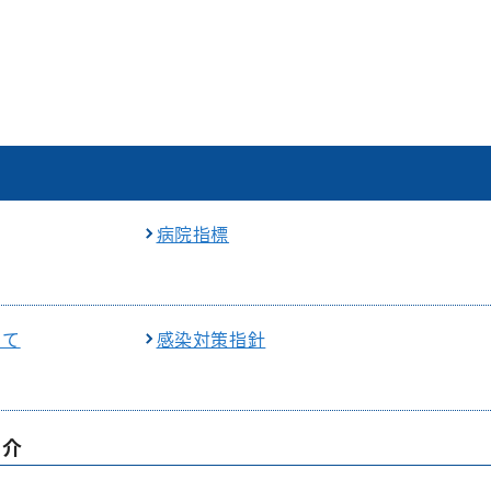
病院指標
いて
感染対策指針
紹介