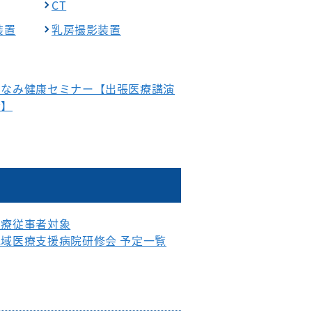
CT
装置
乳房撮影装置
みなみ健康セミナー【出張医療講演
会】
医療従事者対象
地域医療支援病院研修会 予定一覧