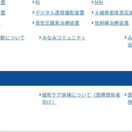
装置
RI
MRI
装置
デジタル透視撮影装置
Ｘ線骨密度測定
チ
高気圧酸素治療装置
放射線治療装置
活動について
みなみコミュニティ
緩和ケア病棟について（医療関係者
向け）