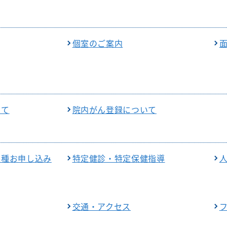
器外科
放射線科
臨床研究セン
修プログラムのご案内
外科
歯科口腔外科
ター
個室のご案内
美容外科
リハビリテーショ
看護部
ン科
経外科
健康管理セン
麻酔科
ター
科
救急科
地域医療連携
いて
院内がん登録について
相談窓口
各種お申し込み
特定健診・特定保健指導
交通・アクセス