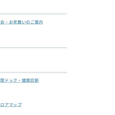
退院支援チーム
認知症ケアチーム
面会・お見舞いのご案内
心臓リハビリテーションチーム
排尿ケアチーム
人間ドック・健康診断
フロアマップ