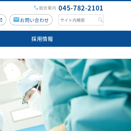
045-782-2101
総合案内
お問い合わせ
採用情報
援病院の講演会・研修会
チーム医療活動
がん診療について
みなみ健康セミナー
専用ページ（ログイン）
医師検索
市民公開講座
緩和ケアチーム
のミカタ『コラム』
外来医師担当表
広報誌『ともに』
栄養サポートチーム
人間ドック
みなみコミュニティ
感染制御チーム
病院からのお願い
交通・アクセス
褥瘡対策チーム
フロアマップ
口腔ケア・摂食嚥下サポートチ
ご意見箱（みなさまの声）
ーム