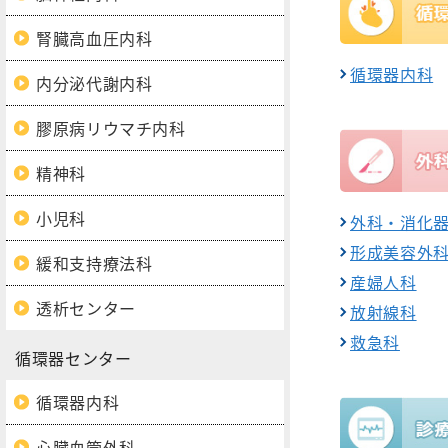
腎臓高血圧内科
循環器内科
内分泌代謝内科
膠原病リウマチ内科
精神科
小児科
外科・消化
形成美容外
緩和支持療法科
産婦人科
透析センター
放射線科
救急科
循環器センター
循環器内科
心臓血管外科