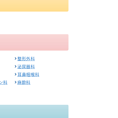
整形外科
泌尿器科
耳鼻咽喉科
ン科
麻酔科