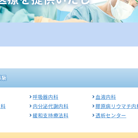
器外科
放射線科
臨床研究セン
修プログラムのご案内
外科
歯科口腔外科
ター
美容外科
リハビリテーショ
看護部
ン科
経外科
健康管理セン
麻酔科
ター
科
救急科
地域医療連携
相談窓口
呼吸器内科
血液内科
内科
内分泌代謝内科
膠原病リウマチ内
緩和支持療法科
透析センター