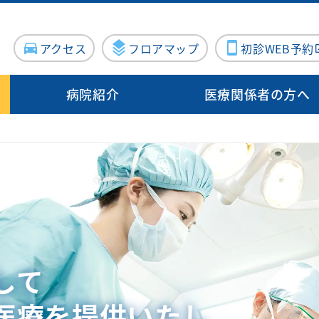
アクセス
フロアマップ
初診WEB予約
病院紹介
医療関係者の方へ
病院概要
入院・面会
病院指標
診療サポート部門
病院施設・設備
地域医療支
病院医療機能評価機構認定病院
連携登録医
る方
センター
入院のご案内
泌尿器科
臨床検査科
施設紹介
施設紹介
について（医療関係者向け）
院内ボランティア活動について
Doctor
器内科
入院費用について
産婦人科
薬剤科
医療設備紹介
医療設備紹介
案内
ン外来
血管外科
個室のご案内
出産のご案内（産
病理診断科
向けの病院見学
科）
・消化器
面会・お見舞いについて
化学療法室
して
眼科
お見舞いメール
ME科
お問い合わせフォーム
外科
耳鼻咽喉科
医療を提供いたし
栄養科
修プログラムのご案内