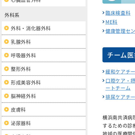
臨床検査科
外科系
ME科
外科・消化器外科
健康管理セ
乳腺外科
チーム医
呼吸器外科
整形外科
緩和ケアチ
口腔ケア・
形成美容外科
ートチーム
脳神経外科
排尿ケアチ
皮膚科
横浜南共済病
泌尿器科
するための診
地域の医療関