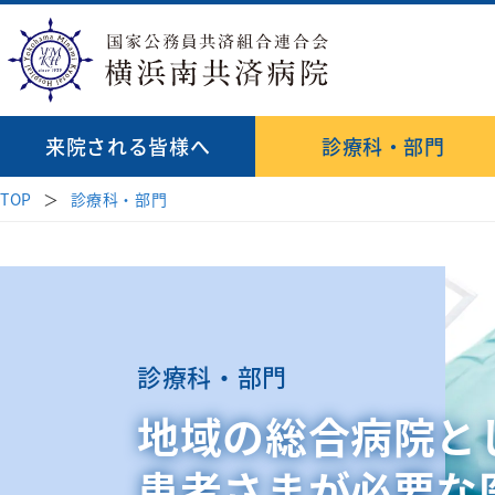
来院される皆様へ
診療科・部門
TOP
診療科・部門
診療科
病院長挨拶
受診案内
地域医療連携
理念・基本方針
医師検索
消化器内科
はじめて受診され
透析
病院紹介
病院指針
緩和ケア病棟
呼吸器内科
再診の方
循環
臨床研修のご
来院される皆様へ
血液内科
セカンドオピニオ
心臓
初期研修医
診療科・部門
受付時間・案内
医療関係者の方へ
脳神経内科
お薬のご案内
外科
各種データ
地域の総合病院と
外科
腎臓高血圧内科
相談窓口
病院見学・
乳腺
患者さまが必要な
内分泌代謝内科
診療科・部門
後期臨床研