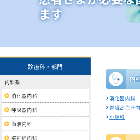
呼吸
ます
膠原病リウマチ
初期臨床研
内科
整形
外来医師担当表
精神科
形成
小児科
脳神
緩和支持療法科
皮膚
診療科・部門
内科系
消化器内科
消化器内科
腎臓高血圧
呼吸器内科
小児科
血液内科
脳神経内科