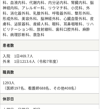
科、血液内科、代謝内科、内分泌内科、腎臓内科、脳
みなみコミュニティ
呼吸器外科
神経内科、アレルギー科、リウマチ科、小児科、外
整形外科
科、消化器外科、乳腺外科、呼吸器外科、整形外科、
形成外科、美容外科、脳神経外科、心臓血管外科、皮
形成美容外科
膚科、泌尿器科、産婦人科、眼科、耳鼻咽喉科、リハ
ビリテーション科、放射線科、歯科口腔外科、麻酔
脳神経外科
科、病理診断科、救急科
皮膚科
患者数
泌尿器科
入院 1日469.7人
産婦人科
外来 1日1213.6人（令和7年度）
出産のご案内（産科）
職員数
眼科
1293人
耳鼻咽喉科
（医師197名、看護師688名、その他408名）
放射線科
休診日
歯科口腔外科