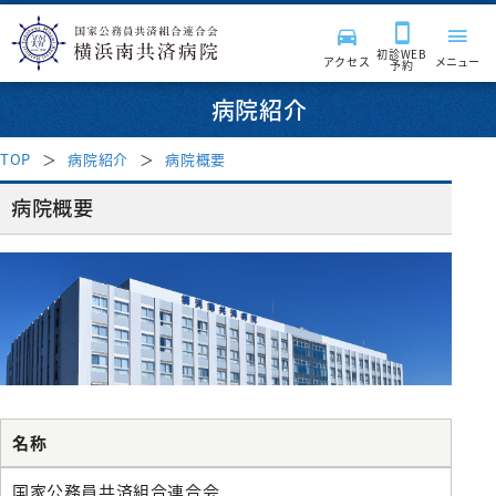
初診WEB
アクセス
メニュー
予約
病院紹介
TOP
病院紹介
病院概要
来院される皆様へ
病院概要
診療科・部門
受付時間・案内
受診案内
病院紹介
診療科
はじめて受診される方
入院・面会
消化器内科
診療サポート部門
医療関係者の方へ
病院長挨拶
再診の方
呼吸器内科
名称
入院のご案内
病院施設・設備
臨床検査科
チーム医療活動
理念・基本方針
採用情報
地域医療連携
セカンドオピニオン外来
血液内科
入院費用について
国家公務員共済組合連合会
薬剤科