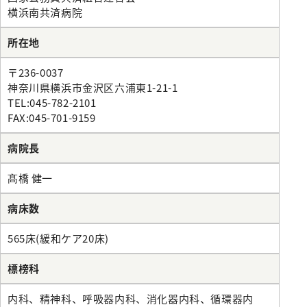
施設紹介
がん診療について
お薬のご案内
緩和ケアチーム
外来医師担当表
脳神経内科
横浜南共済病院
病院指針
医師検索
個室のご案内
病理診断科
医療設備紹介
相談窓口
栄養サポートチーム
腎臓高血圧内科
所在地
医師検索
面会・お見舞いについて
化学療法室
病院概要
緩和ケア病棟について（医療関係者向け）
感染制御チーム
内分泌代謝内科
初診WEB予約
アクセス
フロアマップ
お見舞いメール
〒236-0037
ME科
外来医師担当表
褥瘡対策チーム
膠原病リウマチ内科
神奈川県横浜市金沢区六浦東1-21-1
施設紹介
病院指標
臨床研修のご案内
栄養科
TEL:045-782-2101
口腔ケア・摂食嚥下サポートチーム
精神科
医療設備紹介
FAX:045-701-9159
人間ドック
臨床研究センター
病院医療機能評価機構認定病院
初期研修医向けの病院見学
地域医療支援病院の講演会・研修会
退院支援チーム
お問い合わせ
小児科
病院長
看護部
各種データ
病院からのお願い
認知症ケアチーム
緩和支持療法科
院内ボランティア活動について
連携登録医専用ページ（ログイン）
健康管理センター
髙橋 健一
病院見学・お問い合わせフォーム
045-782-2101
心臓リハビリテーションチーム
透析センター
交通・アクセス
地域医療連携
みなみ健康セミナー
Doctorのミカタ『コラム』
総合案内
後期臨床研修プログラムのご案内
病床数
排尿ケアチーム
循環器内科
相談窓口
初期臨床研修プログラムのご案内
フロアマップ
565床(緩和ケア20床)
心臓血管外科
市民公開講座
サイトマップ
外科・消化器外科
個人情報保護方針・診療記録など開示
標榜科
ご意見箱（みなさまの声）
広報誌『ともに』
乳腺外科
内科、精神科、呼吸器内科、消化器内科、循環器内