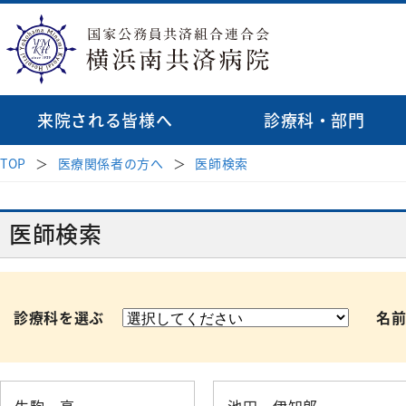
来院される皆様へ
診療科・部門
TOP
医療関係者の方へ
医師検索
診療科
病院長挨拶
受診案内
地域医療連携
理念・基本方針
医師検索
消化器内科
はじめて受診され
透析
医師検索
病院紹介
病院指針
緩和ケア病棟
呼吸器内科
再診の方
循環
臨床研修のご
来院される皆様へ
血液内科
セカンドオピニオ
心臓
初期研修医
受付時間・案内
医療関係者の方へ
診療科を選ぶ
名
脳神経内科
お薬のご案内
外科
各種データ
外科
腎臓高血圧内科
相談窓口
病院見学・
乳腺
内分泌代謝内科
診療科・部門
後期臨床研