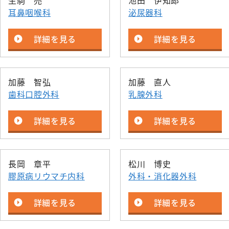
生駒 亮
池田 伊知郎
呼吸
耳鼻咽喉科
泌尿器科
膠原病リウマチ
初期臨床研
内科
整形
外来医師担当表
詳細を見る
詳細を見る
精神科
形成
小児科
脳神
加藤 智弘
加藤 直人
緩和支持療法科
皮膚
歯科口腔外科
乳腺外科
詳細を見る
詳細を見る
長岡 章平
松川 博史
膠原病リウマチ内科
外科・消化器外科
詳細を見る
詳細を見る