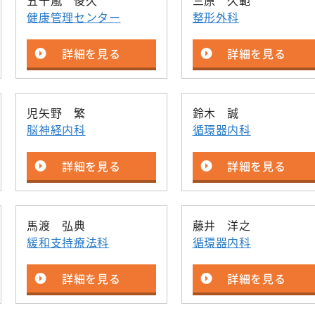
五十嵐 俊久
三原 久範
器外科
放射線科
健康管理センター
整形外科
臨床研究セン
修プログラムのご案内
外科
歯科口腔外科
ター
詳細を見る
詳細を見る
美容外科
リハビリテーショ
看護部
ン科
経外科
健康管理セン
麻酔科
ター
児矢野 繁
鈴木 誠
科
脳神経内科
循環器内科
救急科
地域医療連携
相談窓口
詳細を見る
詳細を見る
馬渡 弘典
藤井 洋之
緩和支持療法科
循環器内科
詳細を見る
詳細を見る