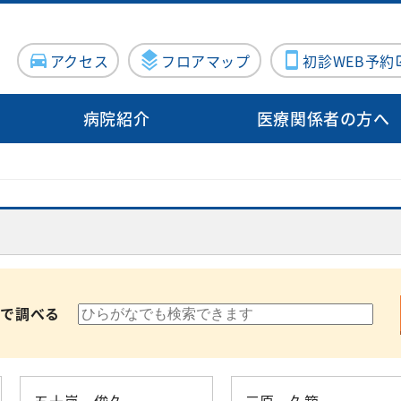
アクセス
フロアマップ
初診WEB予約
病院紹介
医療関係者の方へ
病院概要
入院・面会
病院指標
診療サポート部門
病院施設・設備
地域医療支
病院医療機能評価機構認定病院
連携登録医
る方
センター
入院のご案内
泌尿器科
臨床検査科
施設紹介
施設紹介
について（医療関係者向け）
院内ボランティア活動について
Doctor
器内科
入院費用について
産婦人科
薬剤科
医療設備紹介
医療設備紹介
案内
ン外来
血管外科
個室のご案内
出産のご案内（産
病理診断科
向けの病院見学
科）
前で調べる
・消化器
面会・お見舞いについて
化学療法室
眼科
お見舞いメール
ME科
お問い合わせフォーム
外科
耳鼻咽喉科
栄養科
修プログラムのご案内