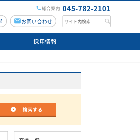
045-782-2101
総合案内
お問い合わせ
採用情報
援病院の講演会・研修会
チーム医療活動
がん診療について
みなみ健康セミナー
専用ページ（ログイン）
医師検索
市民公開講座
緩和ケアチーム
のミカタ『コラム』
外来医師担当表
広報誌『ともに』
栄養サポートチーム
人間ドック
みなみコミュニティ
感染制御チーム
病院からのお願い
検索する
交通・アクセス
褥瘡対策チーム
フロアマップ
口腔ケア・摂食嚥下サポートチ
ご意見箱（みなさまの声）
ーム