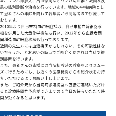
常、リンパ節腫大、出血傾向などリンパ造血器・凝固系疾
みなみコミュニティ
呼吸器外科
患の鑑別診断や治療を行っています。地域の中核病院とし
整形外科
て患者さんの年齢を問わず若年者から高齢者まで診療して
おります。
形成美容外科
2010年より自己末梢血幹細胞採取、自己末梢血幹細胞移
脳神経外科
植を併用した大量化学療法も行い、2012年から血縁者間
同種造血幹細胞移植も行っております。
皮膚科
近隣の先生方には血液疾患かもしれない、その可能性はな
泌尿器科
いだろうか、とお思いの時点でご紹介くだされば当科で鑑
別診断を行います。
産婦人科
また、患者さんの皆様には当院初診時の診察をよりスムー
出産のご案内（産科）
ズに行うためにも、お近くの医療機関からの紹介状をお持
ちいただけるようお願い申し上げます。
眼科
また、ご紹介元から当院病診連携室へ直接ご連絡いただけ
耳鼻咽喉科
ると診療時間枠予約ができますので当日お待ちいただく時
間が短くなると思います。
放射線科
歯科口腔外科