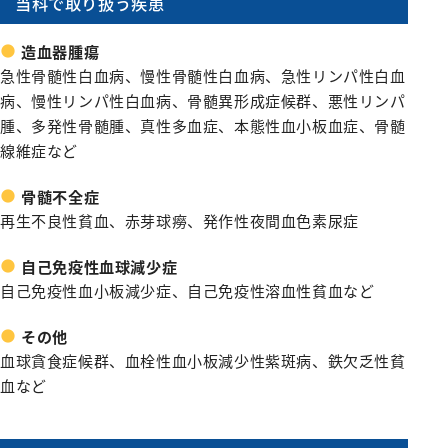
当科で取り扱う疾患
リハビリテーション科
麻酔科
造血器腫瘍
急性骨髄性白血病、慢性骨髄性白血病、急性リンパ性白血
救急科
病、慢性リンパ性白血病、骨髄異形成症候群、悪性リンパ
腫、多発性骨髄腫、真性多血症、本態性血小板血症、骨髄
線維症など
骨髄不全症
再生不良性貧血、赤芽球癆、発作性夜間血色素尿症
自己免疫性血球減少症
自己免疫性血小板減少症、自己免疫性溶血性貧血など
その他
血球貪食症候群、血栓性血小板減少性紫斑病、鉄欠乏性貧
血など