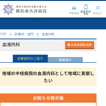
初診WEB
アクセス
メニュー
予約
TOP
診療科・部門
血液内科
来院される皆様へ
血液内科
外来医師担当表
診療科・部門
受付時間・案内
診療部門のご紹介
医師紹介
受診案内
病院紹介
診療科
地域の中核病院の血液内科として地域に貢献し
たい
はじめて受診される方
入院・面会
消化器内科
診療サポート部門
医療関係者の方へ
病院長挨拶
再診の方
呼吸器内科
入院のご案内
病院施設・設備
臨床検査科
チーム医療活動
お知らせ掲示板
理念・基本方針
採用情報
地域医療連携
セカンドオピニオン外来
血液内科
入院費用について
薬剤科