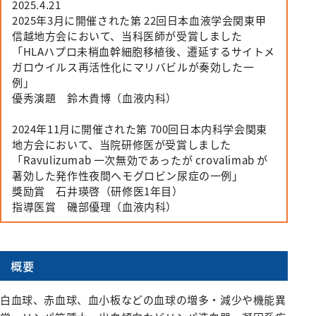
2025.4.21
施設紹介
がん診療について
お薬のご案内
緩和ケアチーム
外来医師担当表
脳神経内科
病院指針
医師検索
2025年3月に開催された第 22回日本血液学会関東甲
個室のご案内
病理診断科
医療設備紹介
相談窓口
信越地方会において、当科医師が受賞しました
栄養サポートチーム
腎臓高血圧内科
医師検索
面会・お見舞いについて
化学療法室
「HLAハプロ未梢血幹細胞移植後、遷延するサイトメ
病院概要
緩和ケア病棟について（医療関係者向け）
感染制御チーム
内分泌代謝内科
初診WEB予約
ガロウイルス再活性化にマリバビルが奏効した一
アクセス
フロアマップ
お見舞いメール
ME科
例」
外来医師担当表
褥瘡対策チーム
膠原病リウマチ内科
施設紹介
病院指標
臨床研修のご案内
優秀演題 鈴木貴博（血液内科）
栄養科
口腔ケア・摂食嚥下サポートチーム
精神科
医療設備紹介
人間ドック
臨床研究センター
2024年11月に開催された第 700回日本内科学会関東
病院医療機能評価機構認定病院
初期研修医向けの病院見学
地域医療支援病院の講演会・研修会
退院支援チーム
お問い合わせ
小児科
地方会において、当院研修医が受賞しました
看護部
各種データ
「Ravulizumab 一次無効であったが crovalimab が
病院からのお願い
認知症ケアチーム
緩和支持療法科
院内ボランティア活動について
連携登録医専用ページ（ログイン）
著効した発作性夜間へモグロビン尿症の一例」
健康管理センター
病院見学・お問い合わせフォーム
獎励賞 石井瑛啓（研修医1年目）
045-782-2101
心臓リハビリテーションチーム
透析センター
交通・アクセス
指導医賞 磯部優理（血液内科）
地域医療連携
みなみ健康セミナー
Doctorのミカタ『コラム』
総合案内
後期臨床研修プログラムのご案内
排尿ケアチーム
循環器内科
相談窓口
初期臨床研修プログラムのご案内
フロアマップ
心臓血管外科
市民公開講座
サイトマップ
概要
外科・消化器外科
個人情報保護方針・診療記録など開示
ご意見箱（みなさまの声）
広報誌『ともに』
乳腺外科
白血球、赤血球、血小板などの血球の増多・減少や機能異