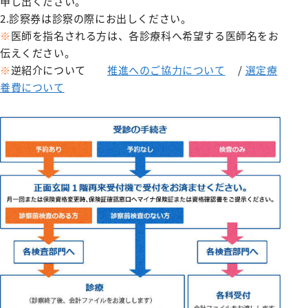
申し出ください。
みなみコミュニティ
呼吸器外科
2.診察券は診察の際にお出しください。
整形外科
※
医師を指名される方は、各診療科へ希望する医師名をお
伝えください。
形成美容外科
※
逆紹介について
推進へのご協力について
/
選定療
脳神経外科
養費について
皮膚科
泌尿器科
産婦人科
出産のご案内（産科）
眼科
耳鼻咽喉科
放射線科
歯科口腔外科