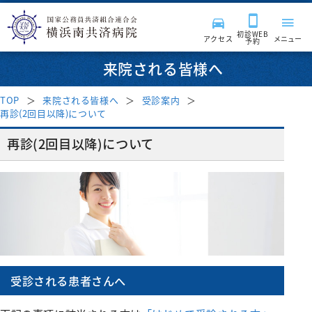
初診WEB
アクセス
メニュー
予約
来院される皆様へ
TOP
来院される皆様へ
受診案内
再診(2回目以降)について
来院される皆様へ
再診(2回目以降)について
診療科・部門
受付時間・案内
受診案内
病院紹介
診療科
はじめて受診される方
入院・面会
消化器内科
診療サポート部門
医療関係者の方へ
病院長挨拶
再診の方
呼吸器内科
受診される患者さんへ
入院のご案内
病院施設・設備
臨床検査科
チーム医療活動
理念・基本方針
採用情報
地域医療連携
セカンドオピニオン外来
血液内科
入院費用について
薬剤科