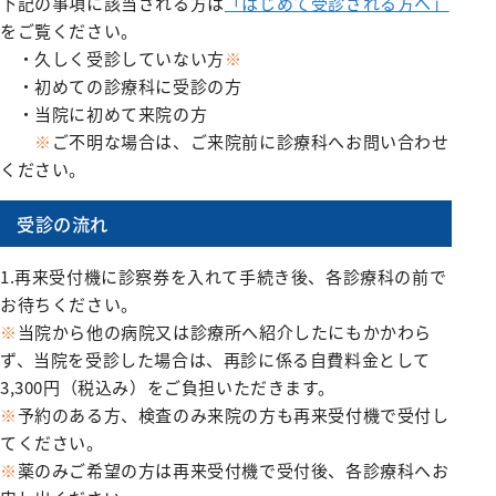
下記の事項に該当される方は
「はじめて受診される方へ」
施設紹介
がん診療について
お薬のご案内
緩和ケアチーム
外来医師担当表
脳神経内科
病院指針
医師検索
をご覧ください。
個室のご案内
病理診断科
医療設備紹介
相談窓口
栄養サポートチーム
・久しく受診していない方
※
腎臓高血圧内科
医師検索
面会・お見舞いについて
化学療法室
病院概要
・初めての診療科に受診の方
緩和ケア病棟について（医療関係者向け）
感染制御チーム
内分泌代謝内科
初診WEB予約
アクセス
フロアマップ
・当院に初めて来院の方
お見舞いメール
ME科
外来医師担当表
褥瘡対策チーム
膠原病リウマチ内科
※
ご不明な場合は、ご来院前に診療科へお問い合わせ
施設紹介
病院指標
臨床研修のご案内
栄養科
ください。
口腔ケア・摂食嚥下サポートチーム
精神科
医療設備紹介
人間ドック
臨床研究センター
病院医療機能評価機構認定病院
初期研修医向けの病院見学
地域医療支援病院の講演会・研修会
退院支援チーム
受診の流れ
お問い合わせ
小児科
看護部
各種データ
病院からのお願い
認知症ケアチーム
緩和支持療法科
院内ボランティア活動について
連携登録医専用ページ（ログイン）
1.再来受付機に診察券を入れて手続き後、各診療科の前で
健康管理センター
病院見学・お問い合わせフォーム
045-782-2101
心臓リハビリテーションチーム
お待ちください。
透析センター
交通・アクセス
地域医療連携
みなみ健康セミナー
Doctorのミカタ『コラム』
総合案内
後期臨床研修プログラムのご案内
※
当院から他の病院又は診療所へ紹介したにもかかわら
排尿ケアチーム
循環器内科
ず、当院を受診した場合は、再診に係る自費料金として
相談窓口
初期臨床研修プログラムのご案内
フロアマップ
心臓血管外科
市民公開講座
3,300円（税込み）をご負担いただきます。
サイトマップ
※
予約のある方、検査のみ来院の方も再来受付機で受付し
外科・消化器外科
個人情報保護方針・診療記録など開示
ご意見箱（みなさまの声）
てください。
広報誌『ともに』
乳腺外科
※
薬のみご希望の方は再来受付機で受付後、各診療科へお