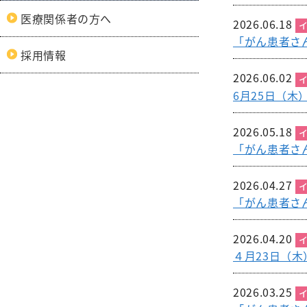
呼吸
医療関係者の方へ
膠原病リウマチ
初期臨床研
2026.06.18
内科
整形
「がん患者さ
外来医師担当表
採用情報
精神科
形成
2026.06.02
小児科
脳神
6月25日（
緩和支持療法科
皮膚
2026.05.18
「がん患者さ
2026.04.27
「がん患者さ
2026.04.20
４月23日（
2026.03.25