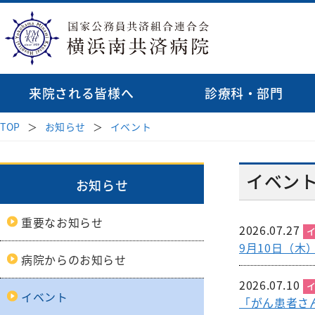
来院される皆様へ
診療科・部門
TOP
お知らせ
イベント
診療科
病院長挨拶
受診案内
地域医療連携
理念・基本方針
医師検索
消化器内科
はじめて受診され
透析
イベン
病院紹介
お知らせ
病院指針
緩和ケア病棟
呼吸器内科
再診の方
循環
臨床研修のご
来院される皆様へ
重要なお知らせ
血液内科
セカンドオピニオ
心臓
2026.07.27
初期研修医
受付時間・案内
医療関係者の方へ
9月10日（
脳神経内科
お薬のご案内
外科
病院からのお知らせ
各種データ
外科
腎臓高血圧内科
相談窓口
2026.07.10
病院見学・
イベント
乳腺
「がん患者さ
内分泌代謝内科
診療科・部門
後期臨床研