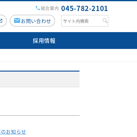
045-782-2101
総合案内
お問い合わせ
採用情報
援病院の講演会・研修会
チーム医療活動
がん診療について
みなみ健康セミナー
専用ページ（ログイン）
医師検索
市民公開講座
緩和ケアチーム
のミカタ『コラム』
外来医師担当表
広報誌『ともに』
栄養サポートチーム
人間ドック
みなみコミュニティ
感染制御チーム
病院からのお願い
交通・アクセス
褥瘡対策チーム
フロアマップ
口腔ケア・摂食嚥下サポートチ
ご意見箱（みなさまの声）
ーム
催のお知らせ