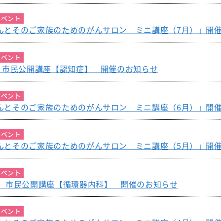
器外科
放射線科
臨床研究セン
修プログラムのご案内
イベント
外科
歯科口腔外科
ター
んとそのご家族のためのがんサロン ミニ講座（7月）」開
美容外科
リハビリテーショ
看護部
ン科
イベント
経外科
健康管理セン
木）市民公開講座【認知症】 開催のお知らせ
麻酔科
ター
科
救急科
地域医療連携
イベント
んとそのご家族のためのがんサロン ミニ講座（6月）」開
相談窓口
イベント
んとそのご家族のためのがんサロン ミニ講座（5月）」開
イベント
木）市民公開講座【循環器内科】 開催のお知らせ
イベント