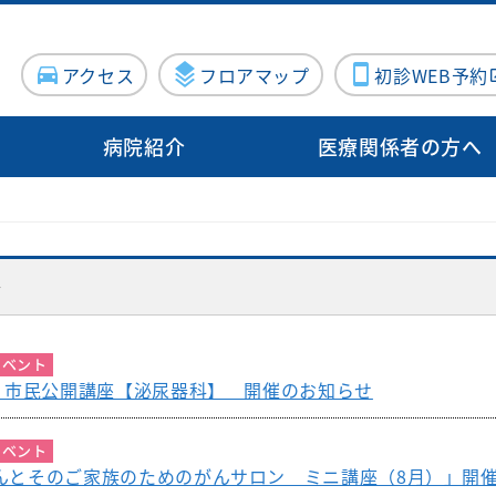
アクセス
フロアマップ
初診WEB予約
病院紹介
医療関係者の方へ
病院概要
入院・面会
病院指標
診療サポート部門
病院施設・設備
地域医療支
病院医療機能評価機構認定病院
連携登録医
る方
センター
入院のご案内
泌尿器科
臨床検査科
施設紹介
施設紹介
ト
について（医療関係者向け）
院内ボランティア活動について
Doctor
器内科
入院費用について
産婦人科
薬剤科
医療設備紹介
医療設備紹介
案内
ン外来
血管外科
個室のご案内
出産のご案内（産
病理診断科
イベント
向けの病院見学
科）
木）市民公開講座【泌尿器科】 開催のお知らせ
・消化器
面会・お見舞いについて
化学療法室
眼科
お見舞いメール
ME科
お問い合わせフォーム
イベント
外科
耳鼻咽喉科
んとそのご家族のためのがんサロン ミニ講座（8月）」開
栄養科
修プログラムのご案内