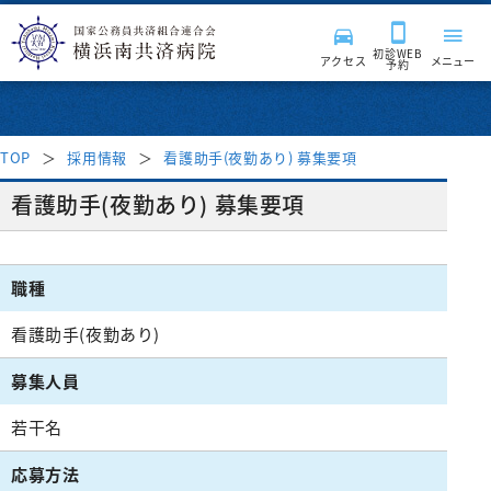
初診WEB
アクセス
メニュー
予約
TOP
採用情報
看護助手(夜勤あり) 募集要項
来院される皆様へ
看護助手(夜勤あり) 募集要項
診療科・部門
受付時間・案内
職種
受診案内
病院紹介
診療科
看護助手(夜勤あり)
募集人員
はじめて受診される方
入院・面会
消化器内科
診療サポート部門
医療関係者の方へ
病院長挨拶
再診の方
若干名
呼吸器内科
入院のご案内
病院施設・設備
臨床検査科
チーム医療活動
理念・基本方針
採用情報
地域医療連携
セカンドオピニオン外来
血液内科
応募方法
入院費用について
薬剤科