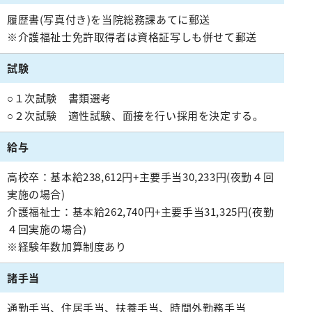
施設紹介
がん診療について
お薬のご案内
緩和ケアチーム
外来医師担当表
脳神経内科
病院指針
医師検索
履歴書(写真付き)を当院総務課あてに郵送
個室のご案内
病理診断科
医療設備紹介
相談窓口
栄養サポートチーム
※介護福祉士免許取得者は資格証写しも併せて郵送
腎臓高血圧内科
医師検索
面会・お見舞いについて
化学療法室
病院概要
緩和ケア病棟について（医療関係者向け）
感染制御チーム
内分泌代謝内科
初診WEB予約
試験
アクセス
フロアマップ
お見舞いメール
ME科
外来医師担当表
褥瘡対策チーム
膠原病リウマチ内科
施設紹介
病院指標
臨床研修のご案内
○１次試験 書類選考
栄養科
口腔ケア・摂食嚥下サポートチーム
精神科
○２次試験 適性試験、面接を行い採用を決定する。
医療設備紹介
人間ドック
臨床研究センター
病院医療機能評価機構認定病院
初期研修医向けの病院見学
地域医療支援病院の講演会・研修会
退院支援チーム
お問い合わせ
小児科
給与
看護部
各種データ
病院からのお願い
認知症ケアチーム
緩和支持療法科
院内ボランティア活動について
連携登録医専用ページ（ログイン）
高校卒：基本給238,612円+主要手当30,233円(夜勤４回
健康管理センター
病院見学・お問い合わせフォーム
045-782-2101
心臓リハビリテーションチーム
透析センター
実施の場合)
交通・アクセス
地域医療連携
みなみ健康セミナー
Doctorのミカタ『コラム』
総合案内
後期臨床研修プログラムのご案内
介護福祉士：基本給262,740円+主要手当31,325円(夜勤
排尿ケアチーム
循環器内科
４回実施の場合)
相談窓口
初期臨床研修プログラムのご案内
フロアマップ
心臓血管外科
市民公開講座
※経験年数加算制度あり
サイトマップ
外科・消化器外科
個人情報保護方針・診療記録など開示
ご意見箱（みなさまの声）
諸手当
広報誌『ともに』
乳腺外科
通勤手当、住居手当、扶養手当、時間外勤務手当