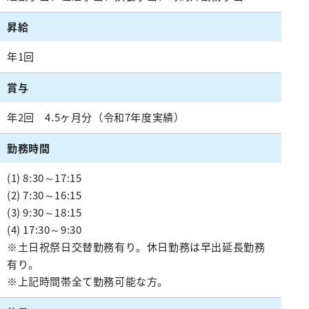
みなみコミュニティ
呼吸器外科
昇給
整形外科
年1回
形成美容外科
脳神経外科
賞与
皮膚科
年2回 4.5ヶ月分（令和7年度実績）
泌尿器科
勤務時間
産婦人科
(1) 8:30～17:15
出産のご案内（産科）
(2) 7:30～16:15
(3) 9:30～18:15
眼科
(4) 17:30～9:30
耳鼻咽喉科
※土日祝祭日交替勤務有り。休日勤務は早出延長勤務
放射線科
有り。
※上記時間帯全て勤務可能な方。
歯科口腔外科