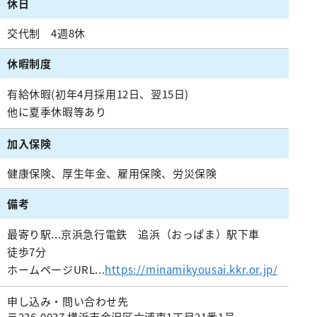
休日
リハビリテーション科
麻酔科
交代制 4週8休
救急科
休暇制度
有給休暇(初年4月採用12日、翌15日)
他に夏季休暇等あり
加入保険
健康保険、厚生年金、雇用保険、労災保険
備考
最寄り駅...京浜急行電鉄 追浜（おっぱま）駅下車
徒歩7分
ホームページURL...
https://minamikyousai.kkr.or.jp/
申し込み・問い合わせ先