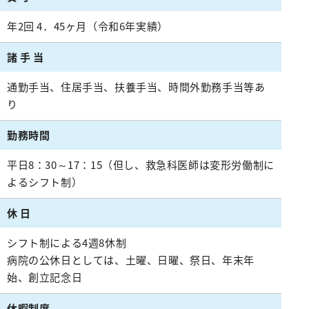
リハビリテーション科
年2回 4．45ヶ月（令和6年実績）
麻酔科
救急科
諸 手 当
通勤手当、住居手当、扶養手当、時間外勤務手当等あ
り
勤務時間
平日8：30～17：15（但し、救急科医師は変形労働制に
よるシフト制）
休 日
シフト制による4週8休制
病院の公休日としては、土曜、日曜、祭日、年末年
始、創立記念日
休暇制度