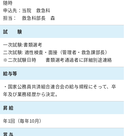
随時
みなみコミュニティ
呼吸器外科
申込先：当院 救急科
整形外科
担当： 救急科部長 森
形成美容外科
試 験
脳神経外科
一次試験:書類選考
皮膚科
二次試験: 適性検査・面接（管理者・救急課部長）
※二次試験日時 書類選考通過者に詳細別途連絡
泌尿器科
産婦人科
給与等
出産のご案内（産科）
・国家公務員共済組合連合会の給与規程にそって、卒
眼科
年及び業務経歴から決定。
耳鼻咽喉科
昇 給
放射線科
年1回（毎年10月）
歯科口腔外科
賞 与