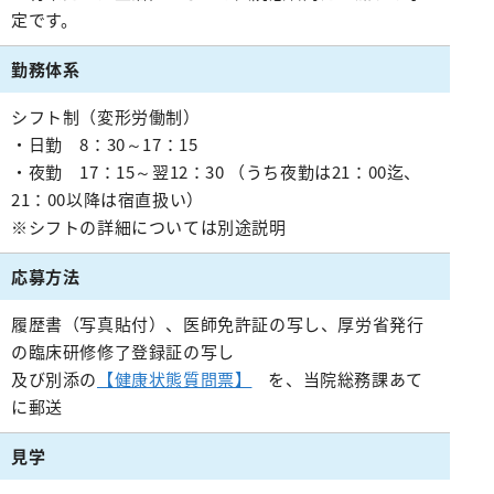
施設紹介
がん診療について
お薬のご案内
緩和ケアチーム
外来医師担当表
脳神経内科
定です。
病院指針
医師検索
個室のご案内
病理診断科
医療設備紹介
相談窓口
栄養サポートチーム
腎臓高血圧内科
勤務体系
医師検索
面会・お見舞いについて
化学療法室
病院概要
緩和ケア病棟について（医療関係者向け）
感染制御チーム
内分泌代謝内科
初診WEB予約
アクセス
フロアマップ
お見舞いメール
シフト制（変形労働制）
ME科
外来医師担当表
褥瘡対策チーム
膠原病リウマチ内科
施設紹介
病院指標
・日勤 8：30～17：15
臨床研修のご案内
栄養科
・夜勤 17：15～翌12：30 （うち夜勤は21：00迄、
口腔ケア・摂食嚥下サポートチーム
精神科
医療設備紹介
人間ドック
21：00以降は宿直扱い）
臨床研究センター
病院医療機能評価機構認定病院
初期研修医向けの病院見学
地域医療支援病院の講演会・研修会
退院支援チーム
お問い合わせ
小児科
※シフトの詳細については別途説明
看護部
各種データ
病院からのお願い
認知症ケアチーム
緩和支持療法科
院内ボランティア活動について
連携登録医専用ページ（ログイン）
応募方法
健康管理センター
病院見学・お問い合わせフォーム
045-782-2101
心臓リハビリテーションチーム
透析センター
交通・アクセス
地域医療連携
履歴書（写真貼付）、医師免許証の写し、厚労省発行
みなみ健康セミナー
Doctorのミカタ『コラム』
総合案内
後期臨床研修プログラムのご案内
排尿ケアチーム
循環器内科
の臨床研修修了登録証の写し
相談窓口
初期臨床研修プログラムのご案内
フロアマップ
及び別添の
【健康状態質問票】
を、当院総務課あて
心臓血管外科
市民公開講座
サイトマップ
に郵送
外科・消化器外科
個人情報保護方針・診療記録など開示
ご意見箱（みなさまの声）
広報誌『ともに』
見学
乳腺外科