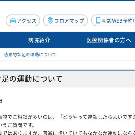
アクセス
フロアマップ
初診WEB予約
病院紹介
医療関係者の方へ
効果的な足の運動について
病院概要
入院・面会
病院指標
診療サポート部門
病院施設・設備
地域医療支
病院医療機能評価機構認定病院
連携登録医
る方
センター
入院のご案内
泌尿器科
臨床検査科
施設紹介
施設紹介
な足の運動について
について（医療関係者向け）
院内ボランティア活動について
Doctor
器内科
入院費用について
産婦人科
薬剤科
医療設備紹介
医療設備紹介
案内
ン外来
血管外科
個室のご案内
出産のご案内（産
病理診断科
向けの病院見学
日
科）
・消化器
面会・お見舞いについて
化学療法室
眼科
面談でご相談が多いのは、「どうやって運動したらよいです
お見舞いメール
ME科
お問い合わせフォーム
いうご質問です。
外科
耳鼻咽喉科
栄養科
効ではありますが、普通に歩いていてもなかなか運動になら
修プログラムのご案内