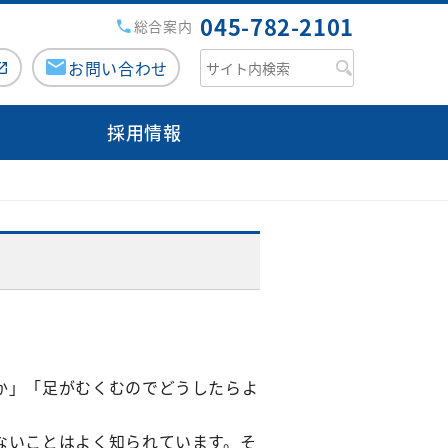
045-782-2101
総合案内
お問い合わせ
採用情報
援病院の講演会・研修会
チーム医療活動
がん診療について
みなみ健康セミナー
専用ページ（ログイン）
医師検索
市民公開講座
緩和ケアチーム
のミカタ『コラム』
外来医師担当表
広報誌『ともに』
栄養サポートチーム
人間ドック
みなみコミュニティ
感染制御チーム
病院からのお願い
交通・アクセス
褥瘡対策チーム
フロアマップ
か」「足がむくむのでどうしたらよ
口腔ケア・摂食嚥下サポートチ
ご意見箱（みなさまの声）
ーム
ないことはよく知られています。そ