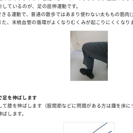
器外科
放射線科
介しているのが、足の屈伸運動です。
臨床研究セン
修プログラムのご案内
できる運動で、普通の散歩ではあまり使わない太ももの筋肉(
外科
歯科口腔外科
ター
また、末梢血管の循環がよくなりむくみが起こりにくくなり
美容外科
リハビリテーショ
看護部
ン科
経外科
健康管理セン
麻酔科
ター
科
救急科
地域医療連携
相談窓口
で足を伸ばします
して膝を伸ばします（股関節などに問題がある方は踵を床に
伸ばします。