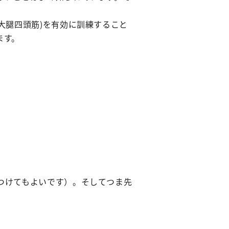
退院支援チーム
大腿四頭筋)を有効に訓練すること
認知症ケアチーム
ます。
心臓リハビリテーションチーム
排尿ケアチーム
つけてもよいです）。そしてつま先