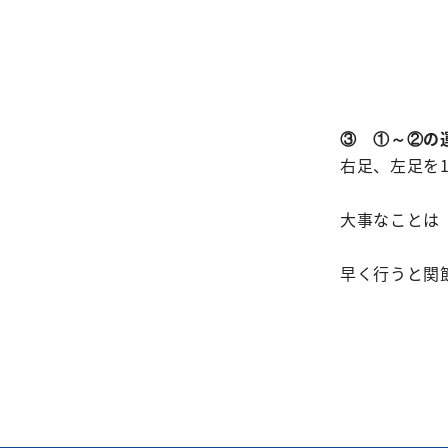
③ ①～②の
右足、左足を
大事なことは
早く行うと関