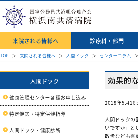
来院される皆様へ
診療科・部門
TOP
来院される皆様へ
人間ドック
センターコラム
診療科
病院長挨拶
受診案内
地域医療連携
理念・基本方針
医師検索
消化器内科
はじめて受診され
透析
病院紹介
効果的
人間ドック
病院指針
緩和ケア病棟
呼吸器内科
再診の方
循環
臨床研修のご
来院される皆様へ
健康管理センター各種お申し込み
血液内科
セカンドオピニオ
心臓
初期研修医
2018年5月16
受付時間・案内
医療関係者の方へ
脳神経内科
お薬のご案内
外科
特定健診・特定保健指導
各種データ
外科
人間ドックの
腎臓高血圧内科
相談窓口
病院見学・
いですか」と
人間ドック・健康診断
乳腺
内分泌代謝内科
散歩なども有
診療科・部門
後期臨床研