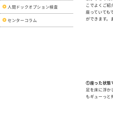
呼吸
こでよくご紹
人間ドックオプション検査
膠原病リウマチ
初期臨床研
座っていても
内科
整形
外来医師担当表
ができます。
センターコラム
精神科
形成
小児科
脳神
緩和支持療法科
皮膚
①座った状態
足を床に浮か
もギューっと