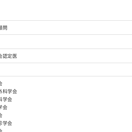
器外科
放射線科
臨床研究セン
修プログラムのご案内
外科
歯科口腔外科
ター
美容外科
リハビリテーショ
看護部
顧問
ン科
経外科
健康管理セン
麻酔科
ター
科
救急科
地域医療連携
会認定医
相談窓口
会
外科学会
科学会
学会
会
診学会
会