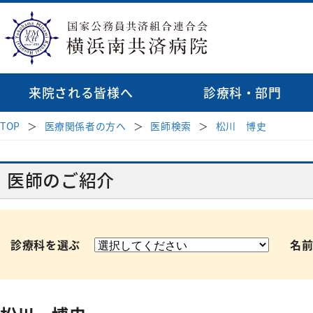
来院される皆様へ
診療科・部門
TOP
医療関係者の方へ
医師検索
松川 博史
診療科
病院長挨拶
受診案内
地域医療連携
理念・基本方針
医師検索
消化器内科
はじめて受診され
透析
医師のご紹介
病院紹介
病院指針
緩和ケア病棟
呼吸器内科
再診の方
循環
臨床研修のご
来院される皆様へ
血液内科
セカンドオピニオ
心臓
初期研修医
受付時間・案内
医療関係者の方へ
診療科を選ぶ
名
脳神経内科
お薬のご案内
外科
各種データ
外科
腎臓高血圧内科
相談窓口
病院見学・
乳腺
内分泌代謝内科
診療科・部門
後期臨床研