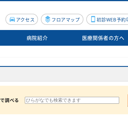
アクセス
フロアマップ
初診WEB予約
病院紹介
医療関係者の方へ
病院概要
入院・面会
病院指標
診療サポート部門
病院施設・設備
地域医療支
病院医療機能評価機構認定病院
連携登録医
る方
センター
入院のご案内
泌尿器科
臨床検査科
施設紹介
施設紹介
について（医療関係者向け）
院内ボランティア活動について
Doctor
器内科
入院費用について
産婦人科
薬剤科
医療設備紹介
医療設備紹介
案内
ン外来
血管外科
個室のご案内
出産のご案内（産
病理診断科
向けの病院見学
科）
前で調べる
・消化器
面会・お見舞いについて
化学療法室
眼科
お見舞いメール
ME科
お問い合わせフォーム
外科
耳鼻咽喉科
栄養科
修プログラムのご案内