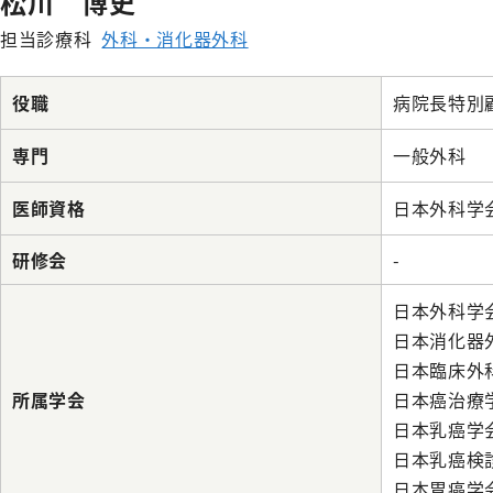
松川 博史
呼吸
膠原病リウマチ
担当診療科
外科・消化器外科
初期臨床研
内科
整形
外来医師担当表
精神科
形成
役職
病院長特別
小児科
脳神
専門
一般外科
緩和支持療法科
皮膚
医師資格
日本外科学
研修会
-
日本外科学
日本消化器
日本臨床外
所属学会
日本癌治療
日本乳癌学
日本乳癌検
日本胃癌学