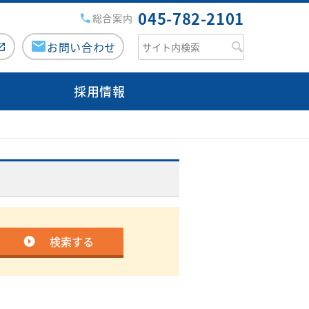
045-782-2101
総合案内
お問い合わせ
採用情報
援病院の講演会・研修会
チーム医療活動
がん診療について
みなみ健康セミナー
専用ページ（ログイン）
医師検索
市民公開講座
緩和ケアチーム
のミカタ『コラム』
外来医師担当表
広報誌『ともに』
栄養サポートチーム
人間ドック
みなみコミュニティ
感染制御チーム
病院からのお願い
検索する
交通・アクセス
褥瘡対策チーム
フロアマップ
口腔ケア・摂食嚥下サポートチ
ご意見箱（みなさまの声）
ーム