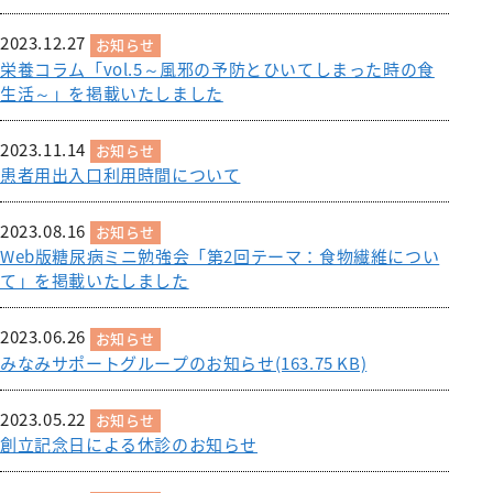
みなみコミュニティ
呼吸器外科
2023.12.27
お知らせ
整形外科
栄養コラム「vol.5～風邪の予防とひいてしまった時の食
生活～」を掲載いたしました
形成美容外科
脳神経外科
2023.11.14
お知らせ
患者用出入口利用時間について
皮膚科
泌尿器科
2023.08.16
お知らせ
Web版糖尿病ミニ勉強会「第2回テーマ：食物繊維につい
産婦人科
て」を掲載いたしました
出産のご案内（産科）
2023.06.26
眼科
お知らせ
みなみサポートグループのお知らせ(163.75 KB)
耳鼻咽喉科
2023.05.22
放射線科
お知らせ
創立記念日による休診のお知らせ
歯科口腔外科