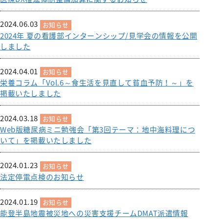
施設紹介
がん診療について
お薬のご案内
緩和ケアチーム
外来医師担当表
脳神経内科
病院指針
医師検索
個室のご案内
病理診断科
医療設備紹介
相談窓口
2024.06.03
お知らせ
栄養サポートチーム
腎臓高血圧内科
医師検索
面会・お見舞いについて
化学療法室
2024年 夏の看護部インターンシップ/見学会の情報を公開
病院概要
緩和ケア病棟について（医療関係者向け）
感染制御チーム
内分泌代謝内科
初診WEB予約
しました
アクセス
フロアマップ
お見舞いメール
ME科
外来医師担当表
褥瘡対策チーム
膠原病リウマチ内科
施設紹介
病院指標
臨床研修のご案内
栄養科
2024.04.01
お知らせ
口腔ケア・摂食嚥下サポートチーム
精神科
医療設備紹介
栄養コラム「Vol.6～食生活を見直して貧血予防！～」を
人間ドック
臨床研究センター
病院医療機能評価機構認定病院
初期研修医向けの病院見学
地域医療支援病院の講演会・研修会
掲載いたしました
退院支援チーム
お問い合わせ
小児科
看護部
各種データ
病院からのお願い
認知症ケアチーム
緩和支持療法科
院内ボランティア活動について
2024.03.18
連携登録医専用ページ（ログイン）
お知らせ
健康管理センター
病院見学・お問い合わせフォーム
Web版糖尿病ミニ勉強会「第3回テーマ：地中海料理につ
045-782-2101
心臓リハビリテーションチーム
透析センター
交通・アクセス
いて」を掲載いたしました
地域医療連携
みなみ健康セミナー
Doctorのミカタ『コラム』
総合案内
後期臨床研修プログラムのご案内
排尿ケアチーム
循環器内科
相談窓口
初期臨床研修プログラムのご案内
2024.01.23
お知らせ
フロアマップ
心臓血管外科
市民公開講座
法定停電点検のお知らせ
サイトマップ
外科・消化器外科
個人情報保護方針・診療記録など開示
ご意見箱（みなさまの声）
広報誌『ともに』
2024.01.19
お知らせ
乳腺外科
能登半島地震被災地への災害支援チームDMAT派遣情報