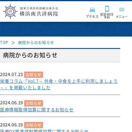
初診WEB
アクセス
メニュー
予約
TOP
病院からのお知らせ
来院される皆様へ
病院からのお知らせ
診療科・部門
受付時間・案内
2024.07.23
お知らせ
栄養コラム「Vol.7～ 外食・中食を上手に利用しましょう
受診案内
～」を掲載いたしました
病院紹介
診療科
2024.06.19
はじめて受診される方
入院・面会
お知らせ
消化器内科
診療サポート部門
医療関係者の方へ
病院長挨拶
医療情報取得加算に関するお知らせ
再診の方
呼吸器内科
入院のご案内
病院施設・設備
臨床検査科
チーム医療活動
理念・基本方針
採用情報
地域医療連携
2024.06.19
セカンドオピニオン外来
お知らせ
血液内科
入院費用について
薬剤科
医療DX推進体制整備加算に関するお知らせ