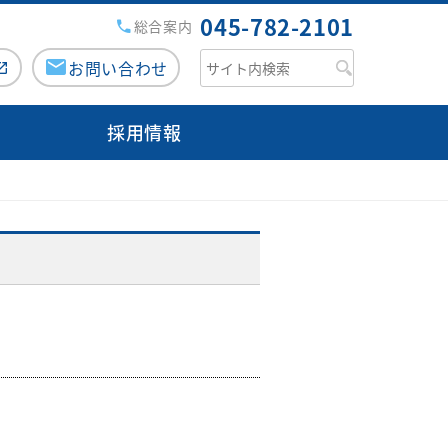
045-782-2101
総合案内
お問い合わせ
採用情報
援病院の講演会・研修会
チーム医療活動
がん診療について
みなみ健康セミナー
専用ページ（ログイン）
医師検索
市民公開講座
緩和ケアチーム
のミカタ『コラム』
外来医師担当表
広報誌『ともに』
栄養サポートチーム
人間ドック
みなみコミュニティ
感染制御チーム
病院からのお願い
交通・アクセス
褥瘡対策チーム
フロアマップ
口腔ケア・摂食嚥下サポートチ
ご意見箱（みなさまの声）
ーム