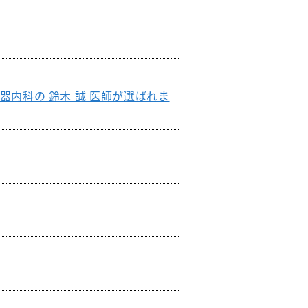
退院支援チーム
認知症ケアチーム
心臓リハビリテーションチーム
排尿ケアチーム
』に循環器内科の 鈴木 誠 医師が選ばれま