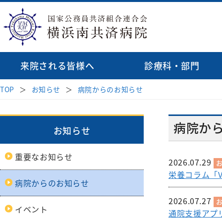
来院される皆様へ
診療科・部門
TOP
お知らせ
病院からのお知らせ
診療科
病院長挨拶
受診案内
地域医療連携
理念・基本方針
医師検索
消化器内科
はじめて受診され
透析
病院か
病院紹介
お知らせ
病院指針
緩和ケア病棟
呼吸器内科
再診の方
循環
臨床研修のご
来院される皆様へ
重要なお知らせ
血液内科
セカンドオピニオ
心臓
2026.07.29
初期研修医
受付時間・案内
医療関係者の方へ
栄養コラム「V
脳神経内科
お薬のご案内
外科
病院からのお知らせ
各種データ
外科
腎臓高血圧内科
相談窓口
2026.07.27
病院見学・
イベント
乳腺
通院支援アプ
内分泌代謝内科
診療科・部門
後期臨床研