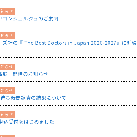
器外科
放射線科
臨床研究セン
修プログラムのご案内
お知らせ
外科
歯科口腔外科
ター
リコンシェルジュのご案内
美容外科
リハビリテーショ
看護部
ン科
お知らせ
経外科
健康管理セン
の『 The Best Doctors in Japan 2026-2027
麻酔科
ター
科
救急科
地域医療連携
お知らせ
相談窓口
体験」開催のお知らせ
お知らせ
来待ち時間調査の結果について
お知らせ
約申込受付をはじめました