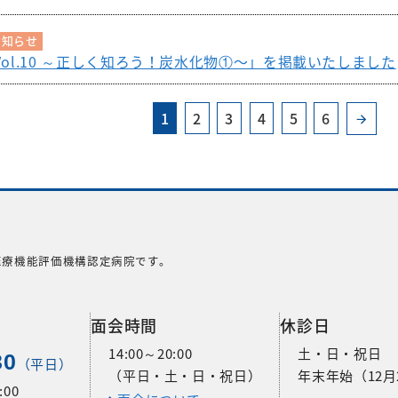
お知らせ
ol.10 ～正しく知ろう！炭水化物①〜」を掲載いたしました
1
2
3
4
5
6
医療機能評価機構認定病院です。
面会時間
休診日
14:00～20:00
土・日・祝日
30
（平日）
（平日・土・日・祝日）
年末年始（12月
00