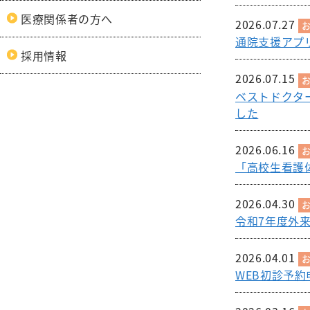
呼吸
医療関係者の方へ
膠原病リウマチ
初期臨床研
2026.07.27
内科
整形
通院支援アプ
外来医師担当表
採用情報
精神科
形成
2026.07.15
小児科
脳神
ベストドクターズ社
した
緩和支持療法科
皮膚
2026.06.16
「高校生看護
2026.04.30
令和7年度外
2026.04.01
WEB初診予