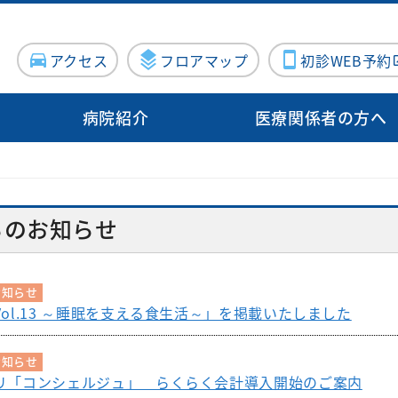
アクセス
フロアマップ
初診WEB予約
病院紹介
医療関係者の方へ
病院概要
入院・面会
病院指標
診療サポート部門
病院施設・設備
地域医療支
病院医療機能評価機構認定病院
連携登録医
る方
センター
入院のご案内
泌尿器科
臨床検査科
施設紹介
施設紹介
らのお知らせ
について（医療関係者向け）
院内ボランティア活動について
Doctor
器内科
入院費用について
産婦人科
薬剤科
医療設備紹介
医療設備紹介
案内
ン外来
血管外科
個室のご案内
出産のご案内（産
病理診断科
お知らせ
向けの病院見学
科）
ol.13 ～睡眠を支える食生活～」を掲載いたしました
・消化器
面会・お見舞いについて
化学療法室
眼科
お見舞いメール
ME科
お問い合わせフォーム
お知らせ
外科
耳鼻咽喉科
リ「コンシェルジュ」 らくらく会計導入開始のご案内
栄養科
修プログラムのご案内