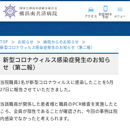
初診WEB
アクセス
メニュー
予約
TOP
お知らせ
病院からのお知らせ
新型コロナウィルス感染症発生のお知らせ（第二報）
来院される皆様へ
新型コロナウィルス感染症発生のお知ら
せ（第二報）
診療科・部門
受付時間・案内
当院職員1名が新型コロナウィルスに感染したことを5月
受診案内
病院紹介
診療科
27日に報告させていただきました。
はじめて受診される方
入院・面会
消化器内科
診療サポート部門
医療関係者の方へ
病院長挨拶
当該職員が関係した患者様と職員のPCR検査を実施したと
ころ、全員が陰性であることが確認され、今回の事例は院
再診の方
呼吸器内科
入院のご案内
病院施設・設備
内感染でなかったと考えられます。
臨床検査科
チーム医療活動
理念・基本方針
採用情報
地域医療連携
セカンドオピニオン外来
血液内科
入院費用について
薬剤科