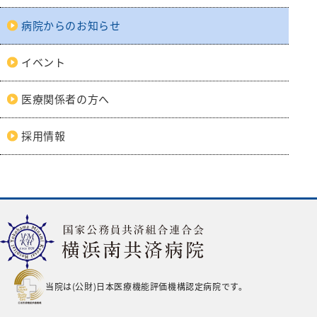
みなみコミュニティ
呼吸器外科
病院からのお知らせ
整形外科
形成美容外科
イベント
脳神経外科
医療関係者の方へ
皮膚科
採用情報
泌尿器科
産婦人科
出産のご案内（産科）
眼科
耳鼻咽喉科
放射線科
当院は(公財)日本医療機能評価機構認定病院です。
歯科口腔外科