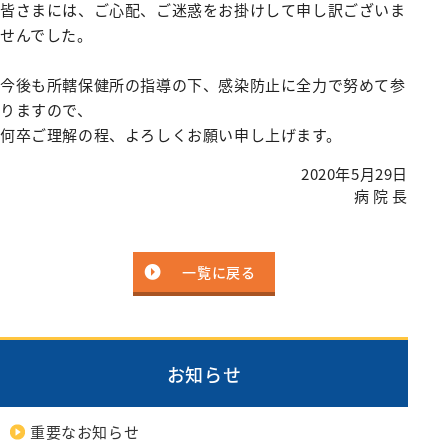
皆さまには、ご心配、ご迷惑をお掛けして申し訳ございま
施設紹介
がん診療について
お薬のご案内
緩和ケアチーム
外来医師担当表
脳神経内科
病院指針
医師検索
個室のご案内
病理診断科
せんでした。
医療設備紹介
相談窓口
栄養サポートチーム
腎臓高血圧内科
医師検索
面会・お見舞いについて
化学療法室
病院概要
緩和ケア病棟について（医療関係者向け）
今後も所轄保健所の指導の下、感染防止に全力で努めて参
感染制御チーム
内分泌代謝内科
初診WEB予約
アクセス
フロアマップ
お見舞いメール
ME科
りますので、
外来医師担当表
褥瘡対策チーム
膠原病リウマチ内科
施設紹介
病院指標
臨床研修のご案内
何卒ご理解の程、よろしくお願い申し上げます。
栄養科
口腔ケア・摂食嚥下サポートチーム
精神科
医療設備紹介
2020年5月29日
人間ドック
臨床研究センター
病院医療機能評価機構認定病院
初期研修医向けの病院見学
地域医療支援病院の講演会・研修会
病 院 長
退院支援チーム
お問い合わせ
小児科
看護部
各種データ
病院からのお願い
認知症ケアチーム
緩和支持療法科
院内ボランティア活動について
連携登録医専用ページ（ログイン）
健康管理センター
病院見学・お問い合わせフォーム
045-782-2101
一覧に戻る
心臓リハビリテーションチーム
透析センター
交通・アクセス
地域医療連携
みなみ健康セミナー
Doctorのミカタ『コラム』
総合案内
後期臨床研修プログラムのご案内
排尿ケアチーム
循環器内科
相談窓口
初期臨床研修プログラムのご案内
フロアマップ
心臓血管外科
市民公開講座
サイトマップ
お知らせ
外科・消化器外科
個人情報保護方針・診療記録など開示
ご意見箱（みなさまの声）
広報誌『ともに』
乳腺外科
重要なお知らせ