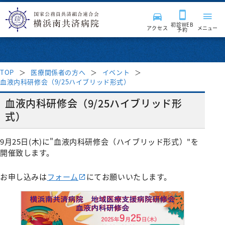
初診WEB
アクセス
メニュー
予約
TOP
医療関係者の方へ
イベント
血液内科研修会（9/25ハイブリッド形式）
来院される皆様へ
血液内科研修会（9/25ハイブリッド形
式）
診療科・部門
受付時間・案内
9月25日(木)に"血液内科研修会（ハイブリッド形式）"を
受診案内
病院紹介
診療科
開催致します。
はじめて受診される方
入院・面会
お申し込みは
フォーム
にてお願いいたします。
消化器内科
診療サポート部門
医療関係者の方へ
病院長挨拶
再診の方
呼吸器内科
入院のご案内
病院施設・設備
臨床検査科
チーム医療活動
理念・基本方針
採用情報
地域医療連携
セカンドオピニオン外来
血液内科
入院費用について
薬剤科