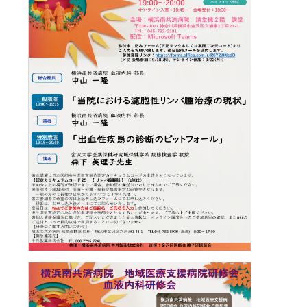
施設紹介
がん診療について
お薬のご案内
緩和ケアチーム
外来医師担当表
脳神経内科
病院指針
医師検索
個室のご案内
病理診断科
医療設備紹介
相談窓口
栄養サポートチーム
腎臓高血圧内科
医師検索
面会・お見舞いについて
化学療法室
病院概要
緩和ケア病棟について（医療関係者向け）
感染制御チーム
内分泌代謝内科
初診WEB予約
アクセス
フロアマップ
お見舞いメール
ME科
外来医師担当表
褥瘡対策チーム
膠原病リウマチ内科
施設紹介
病院指標
臨床研修のご案内
栄養科
口腔ケア・摂食嚥下サポートチーム
精神科
医療設備紹介
人間ドック
臨床研究センター
病院医療機能評価機構認定病院
初期研修医向けの病院見学
地域医療支援病院の講演会・研修会
退院支援チーム
お問い合わせ
小児科
看護部
各種データ
病院からのお願い
認知症ケアチーム
緩和支持療法科
院内ボランティア活動について
連携登録医専用ページ（ログイン）
健康管理センター
病院見学・お問い合わせフォーム
045-782-2101
心臓リハビリテーションチーム
透析センター
交通・アクセス
地域医療連携
みなみ健康セミナー
Doctorのミカタ『コラム』
総合案内
後期臨床研修プログラムのご案内
排尿ケアチーム
循環器内科
相談窓口
初期臨床研修プログラムのご案内
フロアマップ
心臓血管外科
市民公開講座
サイトマップ
外科・消化器外科
個人情報保護方針・診療記録など開示
ご意見箱（みなさまの声）
広報誌『ともに』
乳腺外科