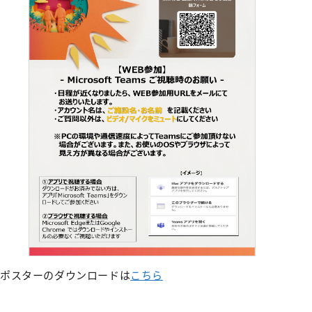
みなみコミュニティ
呼吸器外科
整形外科
形成美容外科
脳神経外科
皮膚科
泌尿器科
産婦人科
出産のご案内（産科）
眼科
耳鼻咽喉科
放射線科
ポスターのダウンロードは
こちら
歯科口腔外科