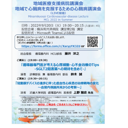
施設紹介
がん診療について
お薬のご案内
緩和ケアチーム
外来医師担当表
脳神経内科
病院指針
医師検索
個室のご案内
病理診断科
医療設備紹介
相談窓口
栄養サポートチーム
腎臓高血圧内科
医師検索
面会・お見舞いについて
化学療法室
病院概要
緩和ケア病棟について（医療関係者向け）
感染制御チーム
内分泌代謝内科
初診WEB予約
アクセス
フロアマップ
お見舞いメール
ME科
外来医師担当表
褥瘡対策チーム
膠原病リウマチ内科
施設紹介
病院指標
臨床研修のご案内
栄養科
口腔ケア・摂食嚥下サポートチーム
精神科
医療設備紹介
人間ドック
臨床研究センター
病院医療機能評価機構認定病院
初期研修医向けの病院見学
地域医療支援病院の講演会・研修会
退院支援チーム
お問い合わせ
小児科
看護部
各種データ
病院からのお願い
認知症ケアチーム
緩和支持療法科
院内ボランティア活動について
連携登録医専用ページ（ログイン）
健康管理センター
病院見学・お問い合わせフォーム
045-782-2101
心臓リハビリテーションチーム
透析センター
交通・アクセス
地域医療連携
みなみ健康セミナー
Doctorのミカタ『コラム』
総合案内
後期臨床研修プログラムのご案内
排尿ケアチーム
循環器内科
相談窓口
初期臨床研修プログラムのご案内
フロアマップ
心臓血管外科
市民公開講座
サイトマップ
外科・消化器外科
個人情報保護方針・診療記録など開示
ご意見箱（みなさまの声）
広報誌『ともに』
乳腺外科