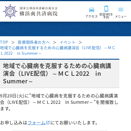
初診WEB
アクセス
メニュー
予約
TOP
医療関係者の方へ
イベント
地域で心臓病を克服するための心臓病講演会（LIVE配信）～ＭＣ
来院される皆様へ
Ｌ2022 in Summer～
地域で心臓病を克服するための心臓病講
診療科・部門
受付時間・案内
演会（LIVE配信）～ＭＣＬ2022 in
Summer～
受診案内
病院紹介
診療科
9月20日(火)に"地域で心臓病を克服するための心臓病講演
会（LIVE配信）～ＭＣＬ2022 in Summer～"を開催致し
はじめて受診される方
入院・面会
消化器内科
診療サポート部門
医療関係者の方へ
病院長挨拶
ます。
再診の方
呼吸器内科
入院のご案内
病院施設・設備
臨床検査科
チーム医療活動
理念・基本方針
採用情報
地域医療連携
お申し込みは
フォーム
にてお願いいたします。
セカンドオピニオン外来
血液内科
入院費用について
薬剤科