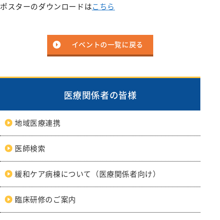
みなみコミュニティ
呼吸器外科
ポスターのダウンロードは
こちら
整形外科
形成美容外科
イベントの一覧に戻る
脳神経外科
皮膚科
医療関係者の皆様
泌尿器科
産婦人科
地域医療連携
出産のご案内（産科）
医師検索
眼科
耳鼻咽喉科
緩和ケア病棟について（医療関係者向け）
放射線科
臨床研修のご案内
歯科口腔外科