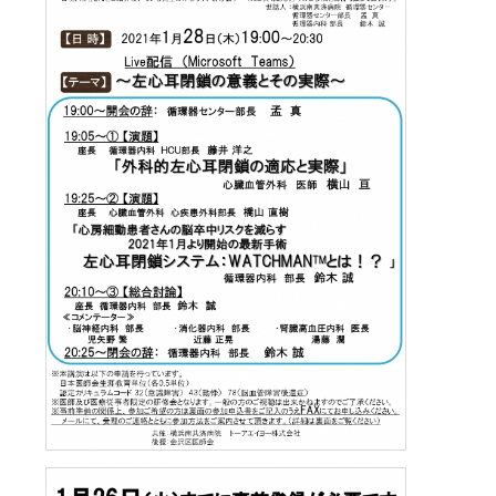
施設紹介
がん診療について
お薬のご案内
緩和ケアチーム
外来医師担当表
脳神経内科
病院指針
医師検索
個室のご案内
病理診断科
医療設備紹介
相談窓口
栄養サポートチーム
腎臓高血圧内科
医師検索
面会・お見舞いについて
化学療法室
病院概要
緩和ケア病棟について（医療関係者向け）
感染制御チーム
内分泌代謝内科
初診WEB予約
アクセス
フロアマップ
お見舞いメール
ME科
外来医師担当表
褥瘡対策チーム
膠原病リウマチ内科
施設紹介
病院指標
臨床研修のご案内
栄養科
口腔ケア・摂食嚥下サポートチーム
精神科
医療設備紹介
人間ドック
臨床研究センター
病院医療機能評価機構認定病院
初期研修医向けの病院見学
地域医療支援病院の講演会・研修会
退院支援チーム
お問い合わせ
小児科
看護部
各種データ
病院からのお願い
認知症ケアチーム
緩和支持療法科
院内ボランティア活動について
連携登録医専用ページ（ログイン）
健康管理センター
病院見学・お問い合わせフォーム
045-782-2101
心臓リハビリテーションチーム
透析センター
交通・アクセス
地域医療連携
みなみ健康セミナー
Doctorのミカタ『コラム』
総合案内
後期臨床研修プログラムのご案内
排尿ケアチーム
循環器内科
相談窓口
初期臨床研修プログラムのご案内
フロアマップ
心臓血管外科
市民公開講座
サイトマップ
外科・消化器外科
個人情報保護方針・診療記録など開示
ご意見箱（みなさまの声）
広報誌『ともに』
乳腺外科