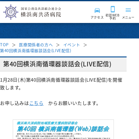
初診WEB
アクセス
メニュー
予約
TOP
医療関係者の方へ
イベント
第40回横浜南循環器談話会(LIVE配信)
来院される皆様へ
第40回横浜南循環器談話会(LIVE配信)
診療科・部門
受付時間・案内
1月28日(木)第40回横浜南循環器談話会(LIVE配信)を開催
致します。
受診案内
病院紹介
診療科
お申し込みは
こちら
からお願いいたします。
はじめて受診される方
入院・面会
消化器内科
診療サポート部門
医療関係者の方へ
病院長挨拶
再診の方
呼吸器内科
入院のご案内
病院施設・設備
臨床検査科
チーム医療活動
理念・基本方針
採用情報
地域医療連携
セカンドオピニオン外来
血液内科
入院費用について
薬剤科