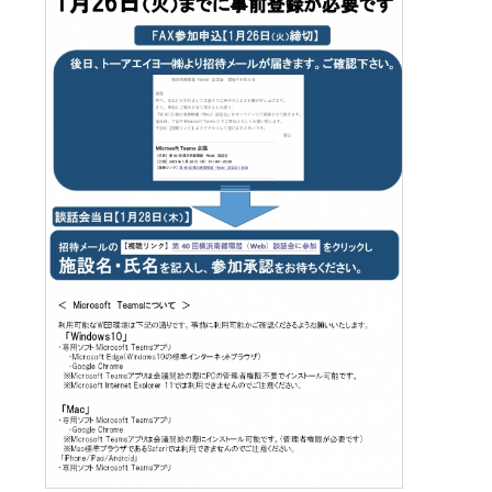
みなみコミュニティ
呼吸器外科
整形外科
形成美容外科
脳神経外科
皮膚科
泌尿器科
産婦人科
出産のご案内（産科）
眼科
耳鼻咽喉科
放射線科
歯科口腔外科