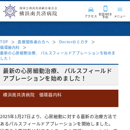
初診WEB
アクセス
メニュー
予約
TOP
医療関係者の方へ
Doctorのミカタ
循環器内科
来院される皆様へ
最新の心房細動治療、 パルスフィールドアブレーションを始めま
した！
診療科・部門
受付時間・案内
最新の心房細動治療、 パルスフィールド
アブレーションを始めました！
受診案内
病院紹介
診療科
横浜南共済病院 循環器内科
はじめて受診される方
入院・面会
消化器内科
診療サポート部門
医療関係者の方へ
病院長挨拶
再診の方
呼吸器内科
2025
年
1
月
27
日より、心房細動に対する最新の治療方法で
入院のご案内
病院施設・設備
臨床検査科
チーム医療活動
理念・基本方針
採用情報
地域医療連携
セカンドオピニオン外来
あるパルスフィールドアブレーションを開始しました。
血液内科
入院費用について
薬剤科