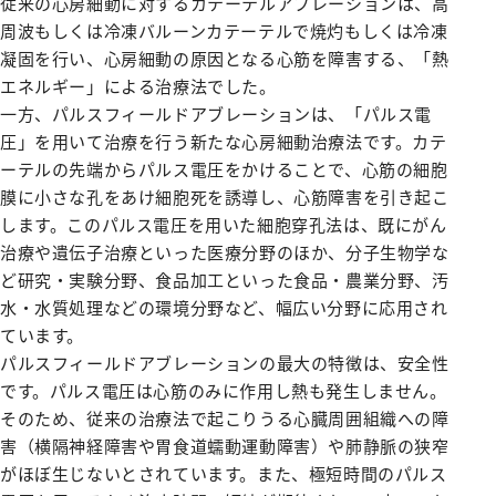
従来の心房細動に対するカテーテルアブレーションは、高
施設紹介
がん診療について
お薬のご案内
緩和ケアチーム
外来医師担当表
脳神経内科
病院指針
医師検索
周波もしくは冷凍バルーンカテーテルで焼灼もしくは冷凍
個室のご案内
病理診断科
医療設備紹介
相談窓口
栄養サポートチーム
凝固を行い、心房細動の原因となる心筋を障害する、「熱
腎臓高血圧内科
医師検索
面会・お見舞いについて
化学療法室
病院概要
エネルギー」による治療法でした。
緩和ケア病棟について（医療関係者向け）
感染制御チーム
内分泌代謝内科
初診WEB予約
アクセス
フロアマップ
一方、パルスフィールドアブレーションは、「パルス電
お見舞いメール
ME科
外来医師担当表
褥瘡対策チーム
膠原病リウマチ内科
圧」を用いて治療を行う新たな心房細動治療法です。カテ
施設紹介
病院指標
臨床研修のご案内
栄養科
ーテルの先端からパルス電圧をかけることで、心筋の細胞
口腔ケア・摂食嚥下サポートチーム
精神科
医療設備紹介
人間ドック
膜に小さな孔をあけ細胞死を誘導し、心筋障害を引き起こ
臨床研究センター
病院医療機能評価機構認定病院
初期研修医向けの病院見学
地域医療支援病院の講演会・研修会
退院支援チーム
お問い合わせ
小児科
します。このパルス電圧を用いた細胞穿孔法は、既にがん
看護部
各種データ
治療や遺伝子治療といった医療分野のほか、分子生物学な
病院からのお願い
認知症ケアチーム
緩和支持療法科
院内ボランティア活動について
連携登録医専用ページ（ログイン）
ど研究・実験分野、食品加工といった食品・農業分野、汚
健康管理センター
病院見学・お問い合わせフォーム
045-782-2101
心臓リハビリテーションチーム
透析センター
水・水質処理などの環境分野など、幅広い分野に応用され
交通・アクセス
地域医療連携
みなみ健康セミナー
Doctorのミカタ『コラム』
総合案内
後期臨床研修プログラムのご案内
ています。
排尿ケアチーム
循環器内科
パルスフィールドアブレーションの最大の特徴は、安全性
相談窓口
初期臨床研修プログラムのご案内
フロアマップ
心臓血管外科
市民公開講座
です。パルス電圧は心筋のみに作用し熱も発生しません。
サイトマップ
そのため、従来の治療法で起こりうる心臓周囲組織への障
外科・消化器外科
個人情報保護方針・診療記録など開示
ご意見箱（みなさまの声）
害（横隔神経障害や胃食道蠕動運動障害）や肺静脈の狭窄
広報誌『ともに』
乳腺外科
がほぼ生じないとされています。また、極短時間のパルス