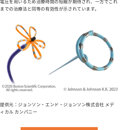
電圧を用いるため治療時間の短縮が期待され、一方でこれ
みなみコミュニティ
呼吸器外科
までの治療法と同等の有効性が示されています。
整形外科
形成美容外科
脳神経外科
皮膚科
泌尿器科
産婦人科
出産のご案内（産科）
眼科
耳鼻咽喉科
提供元：ジョンソン・エンド・ジョンソン株式会社 メデ
放射線科
ィカル カンパニー
歯科口腔外科