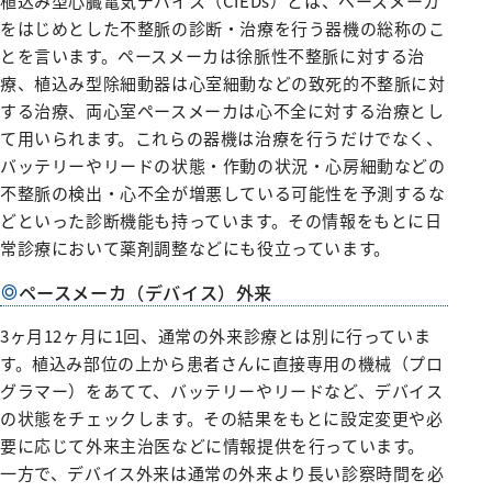
植込み型心臓電気デバイス（CIEDs）とは、ペースメーカ
施設紹介
がん診療について
お薬のご案内
緩和ケアチーム
外来医師担当表
脳神経内科
病院指針
医師検索
をはじめとした不整脈の診断・治療を行う器機の総称のこ
個室のご案内
病理診断科
医療設備紹介
相談窓口
とを言います。ペースメーカは徐脈性不整脈に対する治
栄養サポートチーム
腎臓高血圧内科
医師検索
面会・お見舞いについて
化学療法室
病院概要
療、植込み型除細動器は心室細動などの致死的不整脈に対
緩和ケア病棟について（医療関係者向け）
感染制御チーム
内分泌代謝内科
初診WEB予約
する治療、両心室ペースメーカは心不全に対する治療とし
アクセス
フロアマップ
お見舞いメール
ME科
外来医師担当表
て用いられます。これらの器機は治療を行うだけでなく、
褥瘡対策チーム
膠原病リウマチ内科
施設紹介
病院指標
臨床研修のご案内
栄養科
バッテリーやリードの状態・作動の状況・心房細動などの
口腔ケア・摂食嚥下サポートチーム
精神科
医療設備紹介
不整脈の検出・心不全が増悪している可能性を予測するな
人間ドック
臨床研究センター
病院医療機能評価機構認定病院
初期研修医向けの病院見学
地域医療支援病院の講演会・研修会
退院支援チーム
どといった診断機能も持っています。その情報をもとに日
お問い合わせ
小児科
看護部
各種データ
常診療において薬剤調整などにも役立っています。
病院からのお願い
認知症ケアチーム
緩和支持療法科
院内ボランティア活動について
連携登録医専用ページ（ログイン）
健康管理センター
病院見学・お問い合わせフォーム
ペースメーカ（デバイス）外来
045-782-2101
心臓リハビリテーションチーム
透析センター
交通・アクセス
地域医療連携
みなみ健康セミナー
Doctorのミカタ『コラム』
総合案内
後期臨床研修プログラムのご案内
3ヶ月12ヶ月に1回、通常の外来診療とは別に行っていま
排尿ケアチーム
循環器内科
相談窓口
す。植込み部位の上から患者さんに直接専用の機械（プロ
初期臨床研修プログラムのご案内
フロアマップ
心臓血管外科
市民公開講座
グラマー）をあてて、バッテリーやリードなど、デバイス
サイトマップ
の状態をチェックします。その結果をもとに設定変更や必
外科・消化器外科
個人情報保護方針・診療記録など開示
ご意見箱（みなさまの声）
広報誌『ともに』
要に応じて外来主治医などに情報提供を行っています。
乳腺外科
一方で、デバイス外来は通常の外来より長い診察時間を必