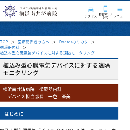
初診WEB
アクセス
メニュー
予約
TOP
医療関係者の方へ
Doctorのミカタ
循環器内科
来院される皆様へ
植込み型心臓電気デバイスに対する遠隔モニタリング
植込み型心臓電気デバイスに対する遠隔
診療科・部門
受付時間・案内
モニタリング
受診案内
病院紹介
診療科
横浜南共済病院 循環器内科
デバイス担当部長 一色 亜美
はじめて受診される方
入院・面会
消化器内科
診療サポート部門
医療関係者の方へ
病院長挨拶
再診の方
はじめに
呼吸器内科
入院のご案内
病院施設・設備
臨床検査科
チーム医療活動
理念・基本方針
採用情報
地域医療連携
セカンドオピニオン外来
血液内科
入院費用について
薬剤科