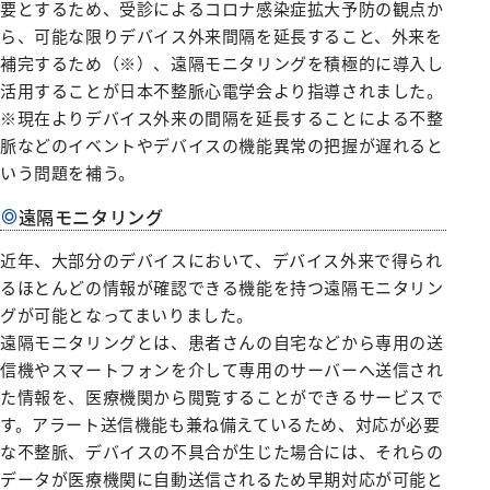
要とするため、受診によるコロナ感染症拡大予防の観点か
みなみコミュニティ
呼吸器外科
ら、可能な限りデバイス外来間隔を延長すること、外来を
整形外科
補完するため（※）、遠隔モニタリングを積極的に導入し
活用することが日本不整脈心電学会より指導されました。
形成美容外科
※現在よりデバイス外来の間隔を延長することによる不整
脳神経外科
脈などのイベントやデバイスの機能異常の把握が遅れると
いう問題を補う。
皮膚科
遠隔モニタリング
泌尿器科
産婦人科
近年、大部分のデバイスにおいて、デバイス外来で得られ
るほとんどの情報が確認できる機能を持つ遠隔モニタリン
出産のご案内（産科）
グが可能となってまいりました。
眼科
遠隔モニタリングとは、患者さんの自宅などから専用の送
信機やスマートフォンを介して専用のサーバーへ送信され
耳鼻咽喉科
た情報を、医療機関から閲覧することができるサービスで
放射線科
す。アラート送信機能も兼ね備えているため、対応が必要
な不整脈、デバイスの不具合が生じた場合には、それらの
歯科口腔外科
データが医療機関に自動送信されるため早期対応が可能と